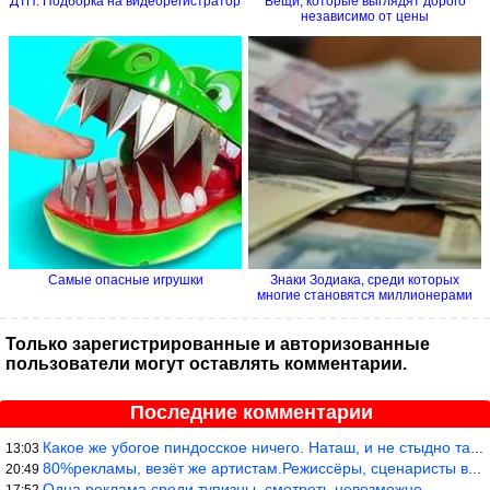
ДТП. Подборка на видеорегистратор
Вещи, которые выглядят дорого
независимо от цены
Самые опасные игрушки
Знаки Зодиака, среди которых
многие становятся миллионерами
Только зарегистрированные и авторизованные
пользователи могут оставлять комментарии.
Последние комментарии
Какое же убогое пиндосское ничего. Наташ, и не стыдно такую фигн
13:03
80%рекламы, везёт же артистам.Режиссёры, сценаристы вы где или к
20:49
Одна реклама среди тупизны, смотреть невозможно.
17:52