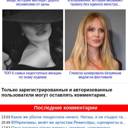
Вещи, которые выглядят дорого
Изображения, которые вызывают
независимо от цены
тревогу без единого монстра...
ТОП-5 самых недоступных женщин
Глюкоза шокировала безумным
по знаку зодиака
видом на фестивале
Только зарегистрированные и авторизованные
пользователи могут оставлять комментарии.
Последние комментарии
Какое же убогое пиндосское ничего. Наташ, и не стыдно такую фигн
13:03
80%рекламы, везёт же артистам.Режиссёры, сценаристы вы где или к
20:49
Одна реклама среди тупизны, смотреть невозможно.
17:52