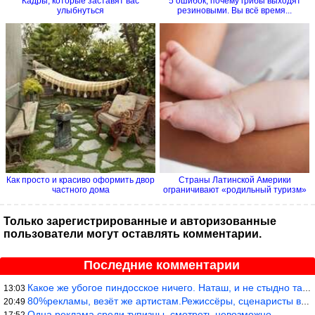
Кадры, которые заставят вас
5 ошибок, почему грибы выходят
улыбнуться
резиновыми. Вы всё время...
Как просто и красиво оформить двор
Страны Латинской Америки
частного дома
ограничивают «родильный туризм»
Только зарегистрированные и авторизованные
пользователи могут оставлять комментарии.
Последние комментарии
Какое же убогое пиндосское ничего. Наташ, и не стыдно такую фигн
13:03
80%рекламы, везёт же артистам.Режиссёры, сценаристы вы где или к
20:49
Одна реклама среди тупизны, смотреть невозможно.
17:52