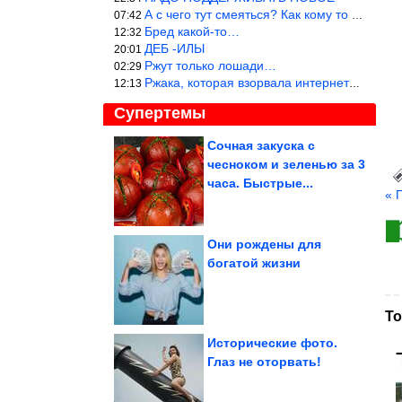
А с чего тут смеяться? Как кому то больно? Не смешно.
07:42
Бред какой-то…
12:32
ДЕБ -ИЛЫ
20:01
Ржут только лошади…
02:29
Ржака, которая взорвала интернет? Нет, количество рекламы выводи
12:13
Супертемы
Сочная закуска с
чесноком и зеленью за 3
3 роковых знака
зодиака среди женщин
часа. Быстрые...
« 
Они рождены для
богатой жизни
Кто имеет право на
статус и какие меры
поддержки...
То
Исторические фото.
Глаз не оторвать!
Мемотерапия без рецепта