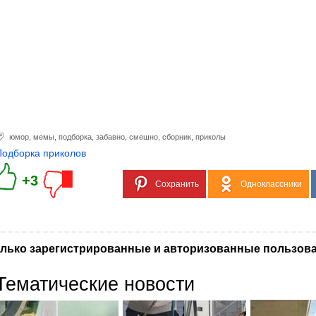
юмор
,
мемы
,
подборка
,
забавно
,
смешно
,
сборник
,
приколы
Подборка приколов
+3
Сохранить
Одноклассники
лько зарегистрированные и авторизованные пользова
Тематические новости