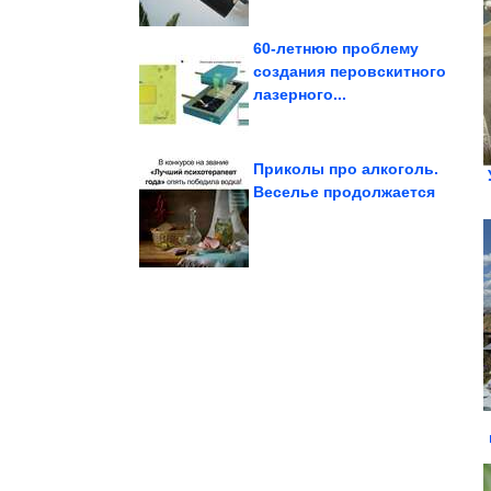
60-летнюю проблему
создания перовскитного
лазерного...
скважин опасна?
Чем вода из колодцев и
Приколы про алкоголь.
Веселье продолжается
без макияжа
появилась на публике
Алина Кабаева