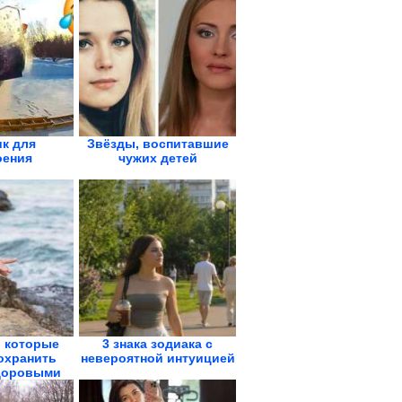
к для
Звёзды, воспитавшие
оения
чужих детей
 которые
3 знака зодиака с
охранить
невероятной интуицией
доровыми
..