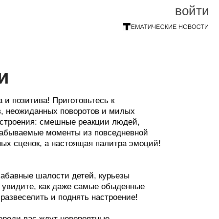
войти
и
и позитива! Приготовьтесь к
, неожиданных поворотов и милых
настроения: смешные реакции людей,
езабываемые моменты из повседневной
ых сценок, а настоящая палитра эмоций!
 забавные шалости детей, курьезы
увидите, как даже самые обыденные
развеселить и поднять настроение!
переди вас ждут невероятные