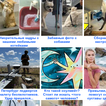
Уморительные кадры с
Забавные фото с
Сборни
нашими любимыми
собаками
настр
котейками
Петербург подвергся
Кто такой соулмейт?
Привычки,
налету беспилотников.
Стоит ли искать «того
помогут с
Удар пришелся...
самого» человека?
суставы з
на.