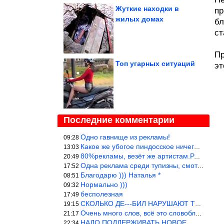
Жуткие находки в
пр
жилых домах
бл
ст
Пр
Топ угарных ситуаций
эт
Последние комментарии
Одно гавнище из рекламы!
09:28
Какое же убогое пиндосское ничего. Наташ, и не стыдно такую фигн
13:03
80%рекламы, везёт же артистам.Режиссёры, сценаристы вы где или к
20:49
Одна реклама среди тупизны, смотреть невозможно.
17:52
Благодарю ))) Наталья *
08:51
Нормально )))
09:32
бесполезная
17:49
СКОЛЬКО ДЕ---БИЛ НАРУШАЮТ ТЕХНИКУ БЕЗОПАСНОСТИ
19:15
Очень много слов, всё это словоблудие можно было уложить в 1 мин
21:17
НАДО ПОДДЕРЖИВАТЬ НОВОЕ
22:34