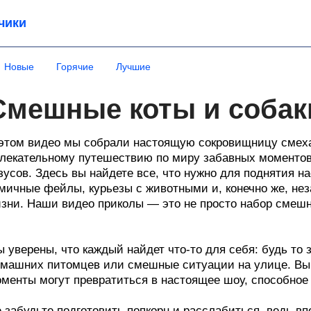
чики
Новые
Горячие
Лучшие
Смешные коты и собак
этом видео мы собрали настоящую сокровищницу смеха 
лекательному путешествию по миру забавных моментов
зусов. Здесь вы найдете все, что нужно для поднятия 
мичные фейлы, курьезы с животными и, конечно же, н
зни. Наши видео приколы — это не просто набор смешн
 уверены, что каждый найдет что-то для себя: будь то
машних питомцев или смешные ситуации на улице. Вы 
менты могут превратиться в настоящее шоу, способное 
 забудьте подготовить попкорн и расслабиться, ведь в