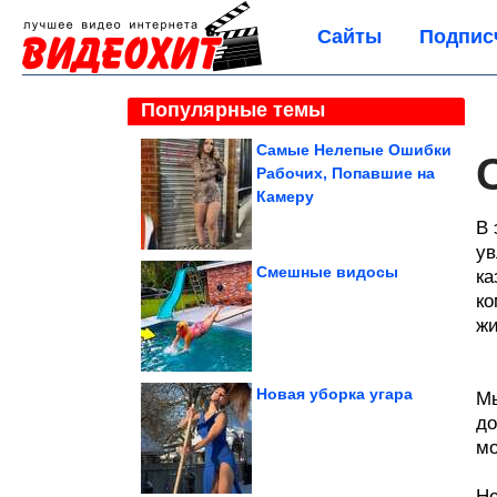
Сайты
Подпис
Популярные темы
Самые Нелепые Ошибки
Рабочих, Попавшие на
Камеру
В 
ув
Смешные видосы
ка
ко
жи
Новая уборка угара
Мы
до
мо
Не