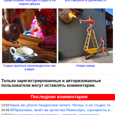
Удивительные находки в садах и на
Всё смешное в одном месте
задних дворах
Самые крупные производители чая
Новая ржака
в мире
Только зарегистрированные и авторизованные
пользователи могут оставлять комментарии.
Последние комментарии
Какое же убогое пиндосское ничего. Наташ, и не стыдно такую фигн
13:03
80%рекламы, везёт же артистам.Режиссёры, сценаристы вы где или к
20:49
Одна реклама среди тупизны, смотреть невозможно.
17:52