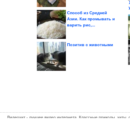
Способ из Средней
Азии. Как промывать и
варить рис,...
грозы
интернет во время
Нужно ли отключать
Позитив с животными
грузинском отеле....
туристку из России в
Мужчина избил
Видеохит - лучшее видео интернета. Классные приколы, хиты,
компиляции, интересное видео и другие развлечения. Мнение
автора статьи. Автор статьи указан в источнике.