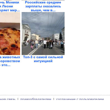
очь Моники
Российские средние
и Леони
зарплаты оказались
ряет мир...
выше, чем в...
да животных
Топ-3 с самой сильной
воровством
интуицией
 это...
ная связь
|
правообладателям
|
соглашение с пользователем