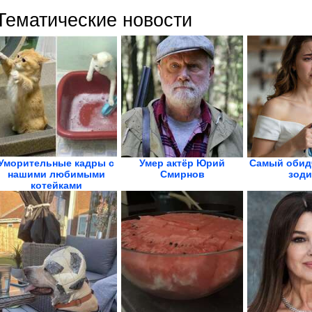
Тематические новости
Уморительные кадры с
Умер актёр Юрий
Самый обид
нашими любимыми
Смирнов
зоди
котейками