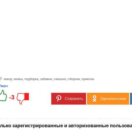
юмор
,
мемы
,
подборка
,
забавно
,
смешно
,
сборник
,
приколы
Ржач
-3
Сохранить
Одноклассники
лько зарегистрированные и авторизованные пользова