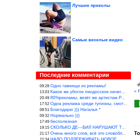
Лучшие приколы
Самые веселые видео
Последние комментарии
Одно гавнище из рекламы!
09:28
« 
Какое же убогое пиндосское ничего. Наташ, и не стыдно такую фигн
13:03
80%рекламы, везёт же артистам.Режиссёры, сценаристы вы где или к
20:49
Одна реклама среди тупизны, смотреть невозможно.
17:52
Благодарю ))) Наталья *
08:51
Нормально )))
09:32
бесполезная
17:49
СКОЛЬКО ДЕ---БИЛ НАРУШАЮТ ТЕХНИКУ БЕЗОПАСНОСТИ
19:15
Очень много слов, всё это словоблудие можно было уложить в 1 мин
То
21:17
НАДО ПОДДЕРЖИВАТЬ НОВОЕ
22:34