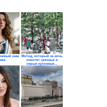
чивый знак
Метод, который за ночь
ака
очистит грязные и
серые кухонные...