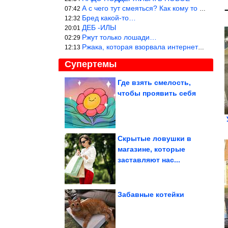
А с чего тут смеяться? Как кому то больно? Не смешно.
07:42
Бред какой-то…
12:32
ДЕБ -ИЛЫ
20:01
Ржут только лошади…
02:29
Ржака, которая взорвала интернет? Нет, количество рекламы выводи
12:13
Супертемы
Где взять смелость,
чтобы проявить себя
Чёрный юмор.
Ржунимагу!
Скрытые ловушки в
магазине, которые
Новак объяснил
заставляют нас...
очереди на заправках
атаками БПЛА на...
Забавные котейки
8 архитектурных шедевров планеты, которые приводят в...