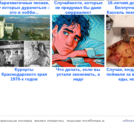
Харизматичные песики,
Случайности, которые
16-летняя д
у которых дурачиться –
не придумал бы даже
Беллучч
это и хобби...
сюрреалист
Кассель поко
Курорты
Что делать, если вы
Случаи, ког
Краснодарского края
устали экономить, а
поймали за 
1970-х годов
надо
еды, но
 смешные ролики, видео приколы, лучшие подборки и
обрат
 администрации сайта может не совпадать с мнением