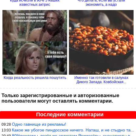
Куда исчезли в 90-е 5 наших
Что делать, если вы устали
известных актрис
экономить, а надо
Когда реальность решила пошутить
Именно так готовили в салунах
Дикого Запада. Ковбойская...
Только зарегистрированные и авторизованные
пользователи могут оставлять комментарии.
Последние комментарии
Одно гавнище из рекламы!
09:28
Какое же убогое пиндосское ничего. Наташ, и не стыдно такую фигн
13:03
80%рекламы, везёт же артистам.Режиссёры, сценаристы вы где или к
20:49