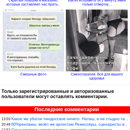
Скрытые ловушки в магазине,
Как их исправить за 1 минуту, имея
которые заставляют нас брать...
только отвертку....
Смешные фото
Смехотерапия. Всё для вашего
здоровья
Только зарегистрированные и авторизованные
пользователи могут оставлять комментарии.
Последние комментарии
Какое же убогое пиндосское ничего. Наташ, и не стыдно такую фигн
13:03
80%рекламы, везёт же артистам.Режиссёры, сценаристы вы где или к
20:49
Одна реклама среди тупизны, смотреть невозможно.
17:52