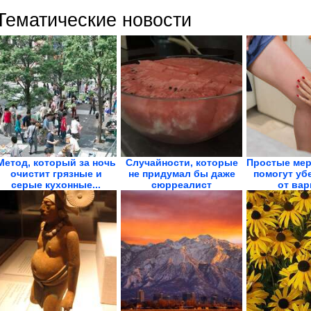
Тематические новости
Метод, который за ночь
Случайности, которые
Простые мер
очистит грязные и
не придумал бы даже
помогут уб
серые кухонные...
сюрреалист
от вар