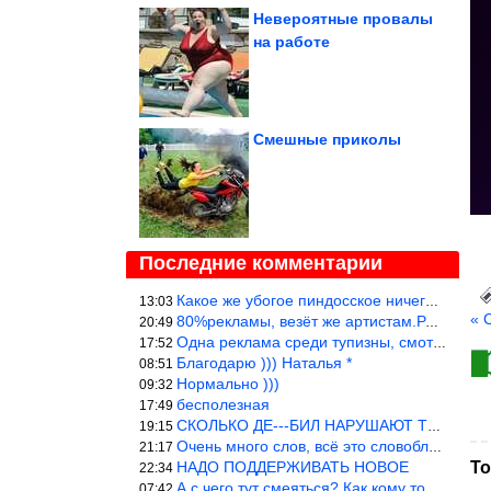
Невероятные провалы
на работе
Смешные приколы
Последние комментарии
Какое же убогое пиндосское ничего. Наташ, и не стыдно такую фигн
13:03
« 
80%рекламы, везёт же артистам.Режиссёры, сценаристы вы где или к
20:49
Одна реклама среди тупизны, смотреть невозможно.
17:52
Благодарю ))) Наталья *
08:51
Нормально )))
09:32
бесполезная
17:49
СКОЛЬКО ДЕ---БИЛ НАРУШАЮТ ТЕХНИКУ БЕЗОПАСНОСТИ
19:15
Очень много слов, всё это словоблудие можно было уложить в 1 мин
21:17
НАДО ПОДДЕРЖИВАТЬ НОВОЕ
То
22:34
А с чего тут смеяться? Как кому то больно? Не смешно.
07:42