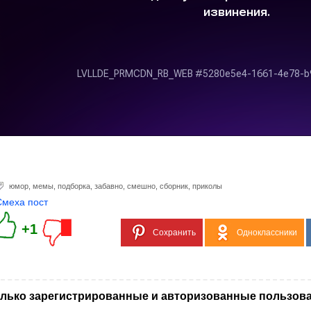
юмор
,
мемы
,
подборка
,
забавно
,
смешно
,
сборник
,
приколы
Смеха пост
+1
Сохранить
Одноклассники
лько зарегистрированные и авторизованные пользова