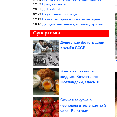
Бред какой-то…
12:32
ДЕБ -ИЛЫ
20:01
Ржут только лошади…
02:29
Ржака, которая взорвала интернет? Нет, количество рекламы выводи
12:13
Да, действительно, от этой дури можно ржать до слёз.
18:16
Супертемы
Душевные фотографии
времён СССР
Позитив с животными
Желток останется
жидким. Котлеты по-
Супругов из России
шотландски, здесь в...
задержали в Стамбуле
за чтение...
Сочная закуска с
чесноком и зеленью за 3
часа. Быстрые...
Необычные бытовые секреты