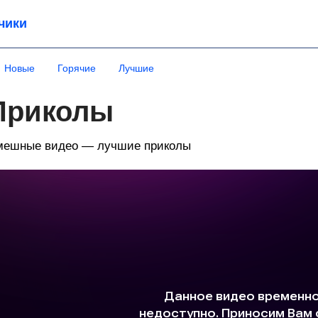
чики
Новые
Горячие
Лучшие
Приколы
мешные видео — лучшие приколы