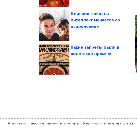
Влияние генов на
интеллект меняется со
взрослением
собаками
Забавные фото с
Какие запреты были в
советское временя
Потрясающе!
Исторические фото.
Видеохит - лучшее видео интернета. Классные приколы, хиты,
компиляции, интересное видео и другие развлечения. Мнение
автора статьи. Автор статьи указан в источнике.