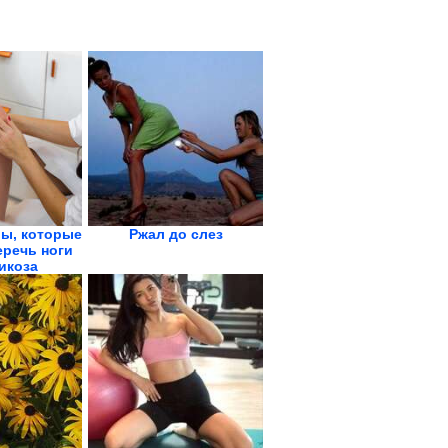
ы, которые
Ржал до слез
еречь ноги
икоза