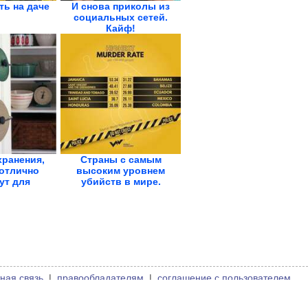
ть на даче
И снова приколы из
социальных сетей.
Кайф!
хранения,
Страны с самым
отлично
высоким уровнем
ут для
убийств в мире.
кой...
Инфографика
ная связь
|
правообладателям
|
соглашение с пользователем