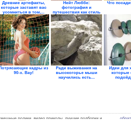
Древние артефакты,
Нейт Люббе:
Что посади
которые заставят вас
фотография и
усомниться в том,...
путешествия как стиль
жизни
Потрясающие кадры из
Ради выживания на
Идеи для 
90-х. Вау!
высокогорье мыши
которые 
научились есть...
подойд
малень
 смешные ролики, видео приколы, лучшие подборки и
обрат
 администрации сайта может не совпадать с мнением