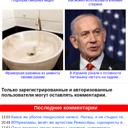
Подборка смешных видео
Как можно использовать клеевые
стержни
Мраморная раковина из цемента
В Израиле узнали о готовности
своими руками
Нетаньяху «встать на задние...
Только зарегистрированные и авторизованные
пользователи могут оставлять комментарии.
Последние комментарии
Какое же убогое пиндосское ничего. Наташ, и не стыдно такую фигн
13:03
80%рекламы, везёт же артистам.Режиссёры, сценаристы вы где или к
20:49
Одна реклама среди тупизны, смотреть невозможно.
17:52