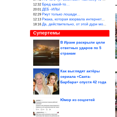
Бред какой-то…
12:32
ДЕБ -ИЛЫ
20:01
Ржут только лошади…
02:29
Ржака, которая взорвала интернет? Нет, количество рекламы выводи
12:13
Да, действительно, от этой дури можно ржать до слёз.
18:16
Супертемы
В Иране раскрыли цели
ответных ударов по 5
Отличная идея из
яичной скорлупы и
странам
салфетки
Как выглядят актёры
сериала «Санта-
Пейзажи Кировской
Барбара» спустя 42 года
земли
Юмор из соцсетей
Самые привлекательные знаки зодиака