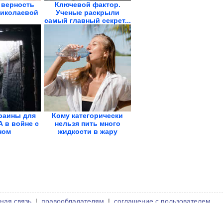
 верность
Ключевой фактор.
иколаевой
Ученые раскрыли
самый главный секрет...
раины для
Кому категорически
 в войне с
нельзя пить много
ном
жидкости в жару
ная связь
|
правообладателям
|
соглашение с пользователем