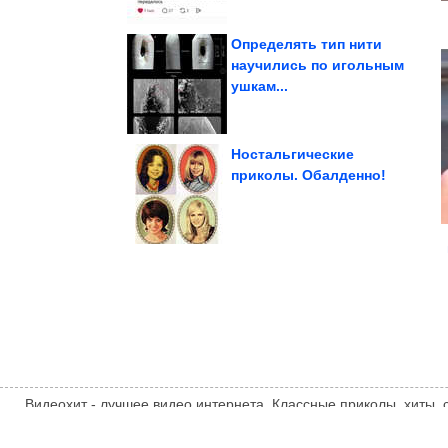
Определять тип нити
научились по игольным
ушкам...
на сколько?
года повысят пенсии и
Кому с 1 августа 2026
Ностальгические
приколы. Обалденно!
своих лет
люди выглядят моложе
Почему некоторые
Видеохит - лучшее видео интернета. Классные приколы, хиты,
компиляции, интересное видео и другие развлечения. Мнение
автора статьи. Автор статьи указан в источнике.