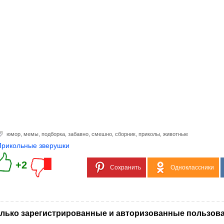
юмор
,
мемы
,
подборка
,
забавно
,
смешно
,
сборник
,
приколы
,
животные
Прикольные зверушки
+2
Сохранить
Одноклассники
лько зарегистрированные и авторизованные пользова