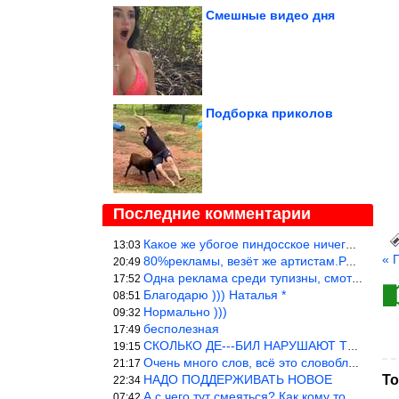
Смешные видео дня
Подборка приколов
Последние комментарии
Какое же убогое пиндосское ничего. Наташ, и не стыдно такую фигн
13:03
« 
80%рекламы, везёт же артистам.Режиссёры, сценаристы вы где или к
20:49
Одна реклама среди тупизны, смотреть невозможно.
17:52
Благодарю ))) Наталья *
08:51
Нормально )))
09:32
бесполезная
17:49
СКОЛЬКО ДЕ---БИЛ НАРУШАЮТ ТЕХНИКУ БЕЗОПАСНОСТИ
19:15
Очень много слов, всё это словоблудие можно было уложить в 1 мин
21:17
НАДО ПОДДЕРЖИВАТЬ НОВОЕ
То
22:34
А с чего тут смеяться? Как кому то больно? Не смешно.
07:42