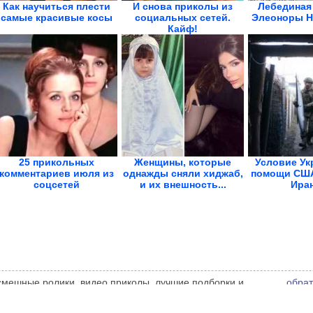
Как научиться плести
И снова приколы из
Лебединая
самые красивые косы
социальных сетей.
Элеоноры Н
Кайф!
25 прикольных
Женщины, которые
Условие Ук
комментариев июля из
однажды сняли хиджаб,
помощи США
соцсетей
и их внешность...
Ира
 смешные ролики, видео приколы, лучшие подборки и
обрат
 администрации сайта может не совпадать с мнением