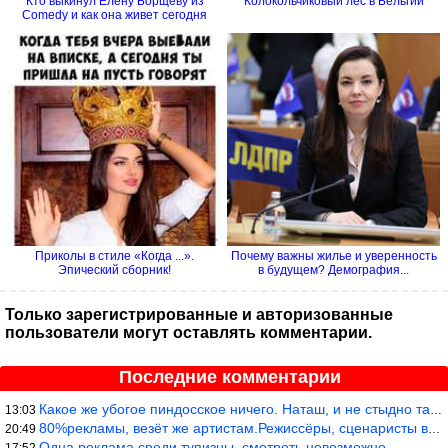
Кто выкинул Елену Борщеву из
Колокольчиковый лес в Бельгии
Comedy и как она живет сегодня
Приколы в стиле «Когда ...».
Почему важны жилье и уверенность
Эпический сборник!
в будущем? Демография...
Только зарегистрированные и авторизованные
пользователи могут оставлять комментарии.
Последние комментарии
Какое же убогое пиндосское ничего. Наташ, и не стыдно такую фигн
13:03
80%рекламы, везёт же артистам.Режиссёры, сценаристы вы где или к
20:49
Одна реклама среди тупизны, смотреть невозможно.
17:52