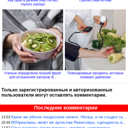
Как cкрыть дачный участок без
Прелестные котики
глухого забора
Ученые определили лучший фрукт
Повседневные продукты, которые
для устранения запоров. В...
снижают давление
Только зарегистрированные и авторизованные
пользователи могут оставлять комментарии.
Последние комментарии
Какое же убогое пиндосское ничего. Наташ, и не стыдно такую фигн
13:03
80%рекламы, везёт же артистам.Режиссёры, сценаристы вы где или к
20:49
Одна реклама среди тупизны, смотреть невозможно.
17:52