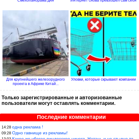
Смехопанорама дня
Интернет снова превзошел сам себя
Для крупнейшего железорудного
Уловки, которые скрывают компании
проекта в Африке Китай...
Только зарегистрированные и авторизованные
пользователи могут оставлять комментарии.
Последние комментарии
одна реклама !
14:28
Одно гавнище из рекламы!
09:28
Какое же убогое пиндосское ничего. Наташ, и не стыдно такую фигн
13:03