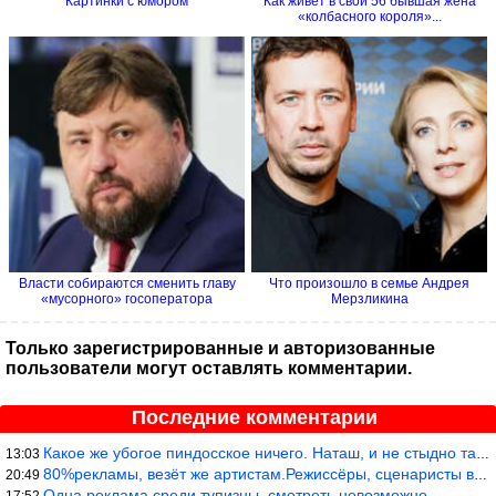
Картинки с юмором
Как живёт в свои 56 бывшая жена
«колбасного короля»...
Власти собираются cменить главу
Что произошло в семье Андрея
«мусорного» госоператора
Мерзликина
Только зарегистрированные и авторизованные
пользователи могут оставлять комментарии.
Последние комментарии
Какое же убогое пиндосское ничего. Наташ, и не стыдно такую фигн
13:03
80%рекламы, везёт же артистам.Режиссёры, сценаристы вы где или к
20:49
Одна реклама среди тупизны, смотреть невозможно.
17:52