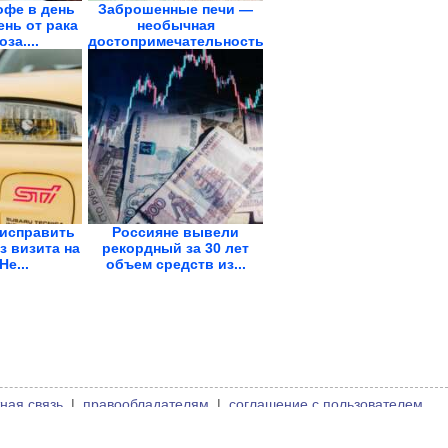
офе в день
Заброшенные печи —
ень от рака
необычная
за....
достопримечательность
Карелии
 исправить
Россияне вывели
з визита на
рекордный за 30 лет
Не...
объем средств из...
ная связь
|
правообладателям
|
соглашение с пользователем