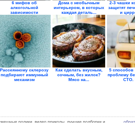
6 мифов об
Дома с необычным
2-3 чашки к
алкогольной
интерьером, в которых
защитят печ
зависимости
каждая деталь...
и цирро
Рассеянному склерозу
Как сделать вкусным,
5 способов
подбирают иммунный
сочным, без жилок?
проблему бе
механизм
Мясо на...
СТО. 
 смешные ролики, видео приколы, лучшие подборки и
обрат
 администрации сайта может не совпадать с мнением