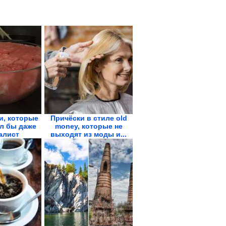
и, которые
Причёски в стиле old
л бы даже
money, которые не
алист
выходят из моды и...