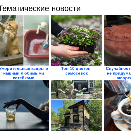
Тематические новости
Уморительные кадры с
Топ-10 цветов-
Случайност
нашими любимыми
самосевок
не придума
котейками
сюрре