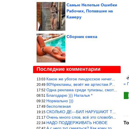
Самые Нелепые Ошибки
Рабочих, Попавшие на
Камеру
Сборник смеха
Последние комментарии
Какое же убогое пиндосское ничего. Наташ, и не стыдно такую фигн
13:03
« 
80%рекламы, везёт же артистам.Режиссёры, сценаристы вы где или к
20:49
Одна реклама среди тупизны, смотреть невозможно.
17:52
Благодарю ))) Наталья *
08:51
Нормально )))
09:32
бесполезная
17:49
СКОЛЬКО ДЕ---БИЛ НАРУШАЮТ ТЕХНИКУ БЕЗОПАСНОСТИ
19:15
Очень много слов, всё это словоблудие можно было уложить в 1 мин
21:17
НАДО ПОДДЕРЖИВАТЬ НОВОЕ
То
22:34
А с чего тут смеяться? Как кому то больно? Не смешно.
07:42