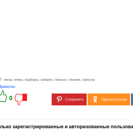
юмор
,
мемы
,
подборка
,
забавно
,
смешно
,
сборник
,
приколы
Приколы
0
Сохранить
Одноклассники
лько зарегистрированные и авторизованные пользова