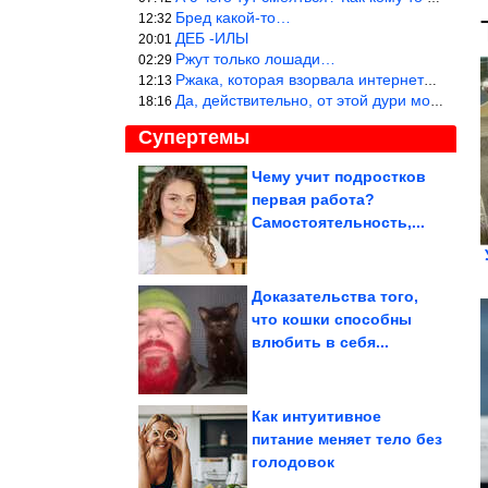
Бред какой-то…
12:32
ДЕБ -ИЛЫ
20:01
Ржут только лошади…
02:29
Ржака, которая взорвала интернет? Нет, количество рекламы выводи
12:13
Да, действительно, от этой дури можно ржать до слёз.
18:16
Супертемы
Чему учит подростков
первая работа?
Как вовремя
остановиться на пути к
Самостоятельность,...
совершенству? Что...
Доказательства того,
что кошки способны
Записка последней
влюбить в себя...
жертвы выдала
Битцевского маньяка
Как интуитивное
питание меняет тело без
голодовок
Причины, почему разговор превращается в ссору