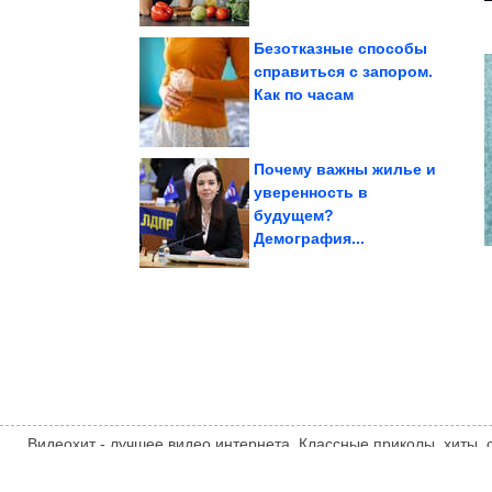
Безотказные способы
справиться с запором.
Как по часам
руками
для цветов своими
Интересные горшочки
Почему важны жилье и
уверенность в
будущем?
Кремле об...
Путина на совещании в
Главные заявления
Демография...
Видеохит - лучшее видео интернета. Классные приколы, хиты,
компиляции, интересное видео и другие развлечения. Мнение
автора статьи. Автор статьи указан в источнике.