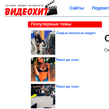
Сайты
Подпис
Популярные темы
Самые веселые видео
С
Ржал до слез
Ржал до слез