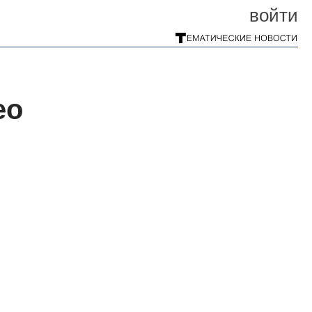
войти
ео