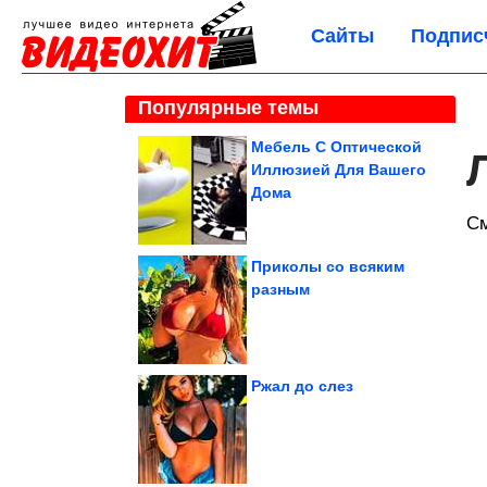
Сайты
Подпис
Популярные темы
Мебель С Оптической
Иллюзией Для Вашего
Дома
С
Приколы со всяким
разным
Ржал до слез