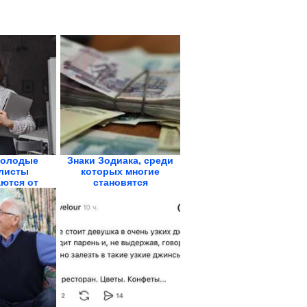
молодые
Знаки Зодиака, среди
листы
которых многие
ются от
становятся
ящих...
миллионерами