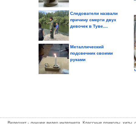
Следователи назвали
причину смерти двух
девочек в Туве....
неверное решение и...
которые приняли
Забавные животные,
Металлический
подсвечник своими
руками
постельного белья
для дома из старого
Восхитительную вещь
Видеохит - лучшее видео интернета. Классные приколы, хиты,
компиляции, интересное видео и другие развлечения. Мнение
автора статьи. Автор статьи указан в источнике.