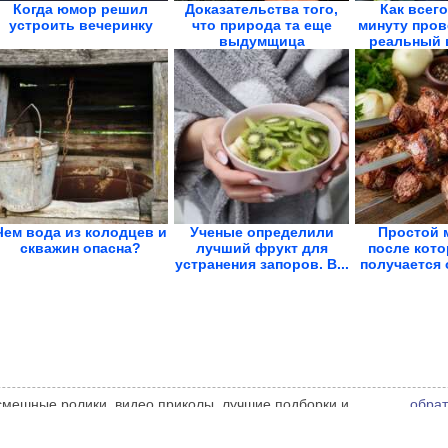
Когда юмор решил
Доказательства того,
Как всего
устроить вечеринку
что природа та еще
минуту пров
выдумщица
реальный в
Чем вода из колодцев и
Ученые определили
Простой 
скважин опасна?
лучший фрукт для
после кото
устранения запоров. В...
получается 
 смешные ролики, видео приколы, лучшие подборки и
обрат
 администрации сайта может не совпадать с мнением