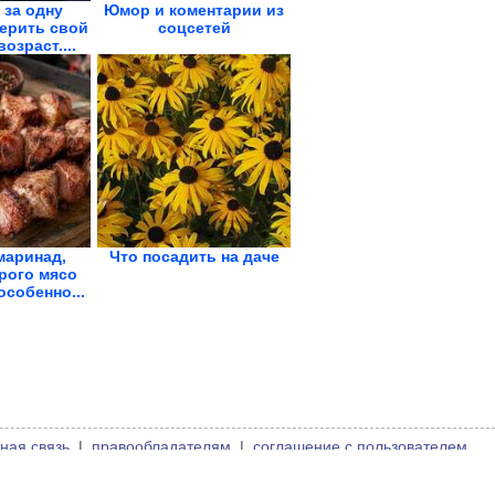
 за одну
Юмор и коментарии из
ерить свой
соцсетей
озраст....
маринад,
Что посадить на даче
рого мясо
особенно...
ная связь
|
правообладателям
|
соглашение с пользователем