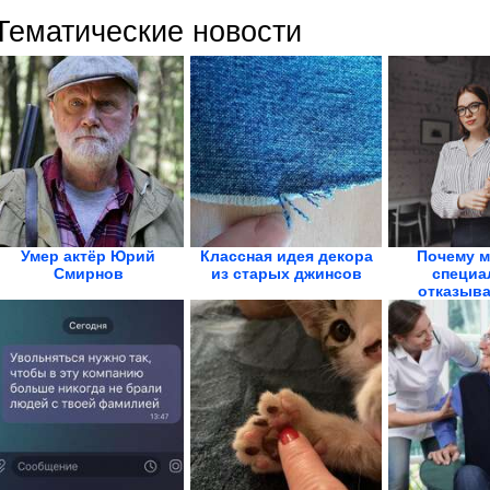
Тематические новости
Умер актёр Юрий
Классная идея декора
Почему 
Смирнов
из старых джинсов
специа
отказыва
руковод