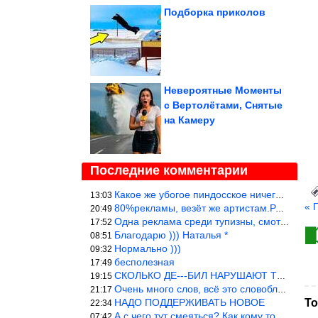
Подборка приколов
Невероятные Моменты
с Вертолётами, Снятые
на Камеру
Последние комментарии
Какое же убогое пиндосское ничего. Наташ, и не стыдно такую фигн
13:03
« 
80%рекламы, везёт же артистам.Режиссёры, сценаристы вы где или к
20:49
Одна реклама среди тупизны, смотреть невозможно.
17:52
Благодарю ))) Наталья *
08:51
Нормально )))
09:32
бесполезная
17:49
СКОЛЬКО ДЕ---БИЛ НАРУШАЮТ ТЕХНИКУ БЕЗОПАСНОСТИ
19:15
Очень много слов, всё это словоблудие можно было уложить в 1 мин
21:17
НАДО ПОДДЕРЖИВАТЬ НОВОЕ
То
22:34
А с чего тут смеяться? Как кому то больно? Не смешно.
07:42