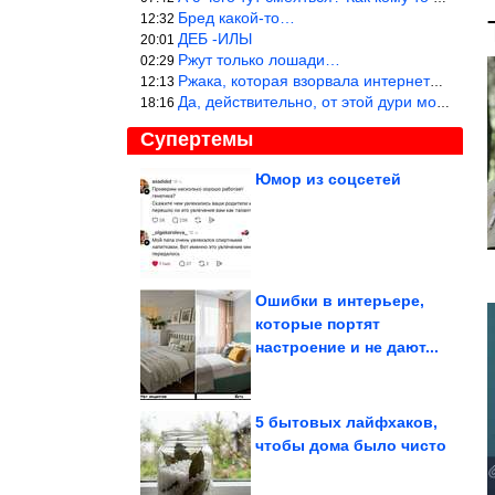
Бред какой-то…
12:32
ДЕБ -ИЛЫ
20:01
Ржут только лошади…
02:29
Ржака, которая взорвала интернет? Нет, количество рекламы выводи
12:13
Да, действительно, от этой дури можно ржать до слёз.
18:16
Супертемы
Юмор из соцсетей
Долгая нездоровая
жизнь
Ошибки в интерьере,
которые портят
Дети древних жителей
настроение и не дают...
Италии страдали от
«синдрома...
5 бытовых лайфхаков,
чтобы дома было чисто
Душевные советские снимки