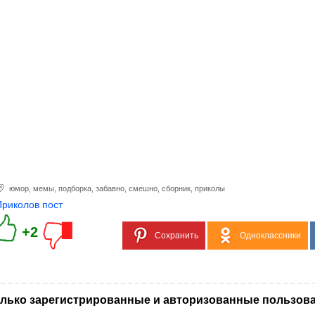
юмор
,
мемы
,
подборка
,
забавно
,
смешно
,
сборник
,
приколы
Приколов пост
+2
Сохранить
Одноклассники
лько зарегистрированные и авторизованные пользова