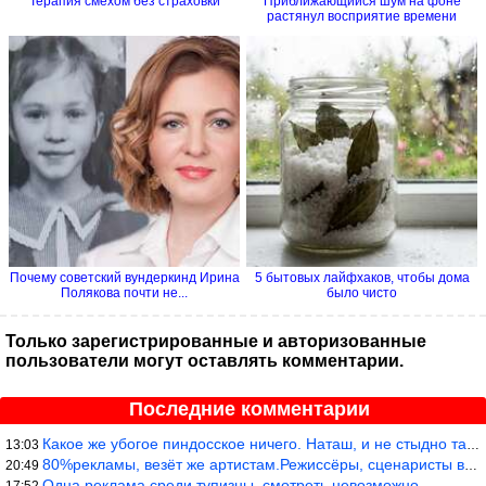
Терапия смехом без страховки
Приближающийся шум на фоне
растянул восприятие времени
Почему советский вундеркинд Ирина
5 бытовых лайфхаков, чтобы дома
Полякова почти не...
было чисто
Только зарегистрированные и авторизованные
пользователи могут оставлять комментарии.
Последние комментарии
Какое же убогое пиндосское ничего. Наташ, и не стыдно такую фигн
13:03
80%рекламы, везёт же артистам.Режиссёры, сценаристы вы где или к
20:49
Одна реклама среди тупизны, смотреть невозможно.
17:52