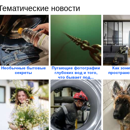
Тематические новости
Необычные бытовые
Пугающие фотографии
Как зон
секреты
глубоких вод и того,
пространс
что бывает под...