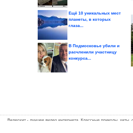
Ещё 10 уникальных мест
планеты, в которых
глаза...
фиалок
Самые красивые сорта
В Подмосковье убили и
расчленили участницу
впервые
конкурса...
вы идёте к нему
психотерапевта, если
Как выбрать
Видеохит - лучшее видео интернета. Классные приколы, хиты,
компиляции, интересное видео и другие развлечения. Мнение
автора статьи. Автор статьи указан в источнике.