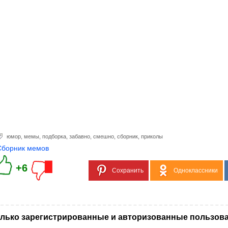
юмор
,
мемы
,
подборка
,
забавно
,
смешно
,
сборник
,
приколы
Сборник мемов
+6
Сохранить
Одноклассники
лько зарегистрированные и авторизованные пользова