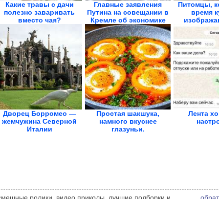
Какие травы с дачи
Главные заявления
Питомцы, к
полезно заваривать
Путина на совещании в
время к
вместо чая?
Кремле об экономике
изобража
драму
Дворец Борромео —
Простая шакшука,
Лента х
жемчужина Северной
намного вкуснее
настр
Италии
глазуньи.
Королевская...
 смешные ролики, видео приколы, лучшие подборки и
обрат
 администрации сайта может не совпадать с мнением