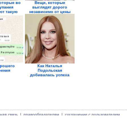
оторые во
Вещи, которые
упания
выглядят дорого
ют такую
независимо от цены
,...
орошего
Как Наталья
оения
Подольская
добивалась успеха
ная связь
|
правообладателям
|
соглашение с пользователем