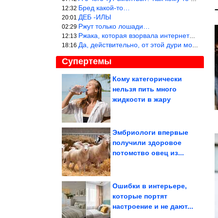
Бред какой-то…
12:32
ДЕБ -ИЛЫ
20:01
Ржут только лошади…
02:29
Ржака, которая взорвала интернет? Нет, количество рекламы выводи
12:13
Да, действительно, от этой дури можно ржать до слёз.
18:16
Супертемы
Кому категорически
нельзя пить много
Земля удивительнее,
чем вы думали
жидкости в жару
Эмбриологи впервые
получили здоровое
Как теща и коллектор
потомство овец из...
остановили одну из
самых грозных...
Ошибки в интерьере,
которые портят
настроение и не дают...
Ученые определили лучший фрукт для устранения запоров....