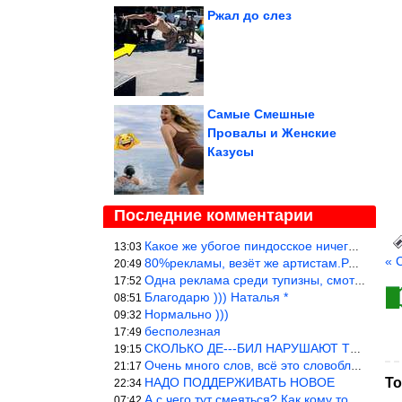
Ржал до слез
Самые Смешные
Провалы и Женские
Казусы
Последние комментарии
Какое же убогое пиндосское ничего. Наташ, и не стыдно такую фигн
13:03
« 
80%рекламы, везёт же артистам.Режиссёры, сценаристы вы где или к
20:49
Одна реклама среди тупизны, смотреть невозможно.
17:52
Благодарю ))) Наталья *
08:51
Нормально )))
09:32
бесполезная
17:49
СКОЛЬКО ДЕ---БИЛ НАРУШАЮТ ТЕХНИКУ БЕЗОПАСНОСТИ
19:15
Очень много слов, всё это словоблудие можно было уложить в 1 мин
21:17
НАДО ПОДДЕРЖИВАТЬ НОВОЕ
То
22:34
А с чего тут смеяться? Как кому то больно? Не смешно.
07:42