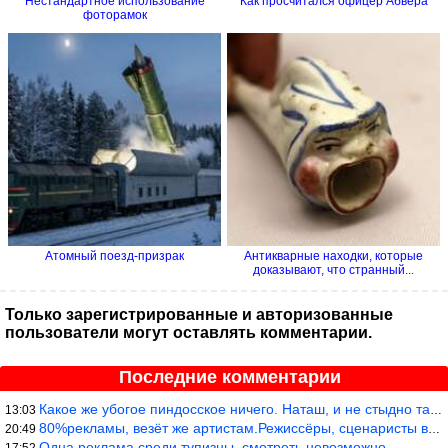
Нестандартное использование
Как просчитался офицер Абвера
фоторамок
Атомный поезд-призрак
Антикварные находки, которые
доказывают, что странный...
Только зарегистрированные и авторизованные
пользователи могут оставлять комментарии.
Последние комментарии
Какое же убогое пиндосское ничего. Наташ, и не стыдно такую фигн
13:03
80%рекламы, везёт же артистам.Режиссёры, сценаристы вы где или к
20:49
Одна реклама среди тупизны, смотреть невозможно.
17:52