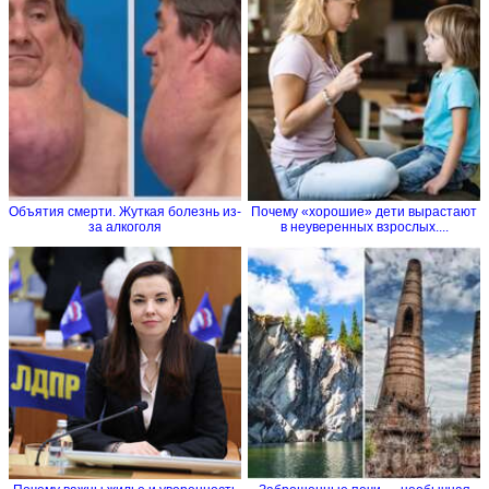
Объятия смерти. Жуткая болезнь из-
Почему «хорошие» дети вырастают
за алкоголя
в неуверенных взрослых....