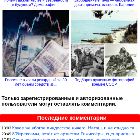
Почему важны жилье и уверенность
Заброшенные печи — необычная
в будущем? Демография...
достопримечательность Карелии
Россияне вывели рекордный за 30
Подборка душевных фотографий
лет объем средств из...
времён СССР
Только зарегистрированные и авторизованные
пользователи могут оставлять комментарии.
Последние комментарии
Какое же убогое пиндосское ничего. Наташ, и не стыдно такую фигн
13:03
80%рекламы, везёт же артистам.Режиссёры, сценаристы вы где или к
20:49
Одна реклама среди тупизны, смотреть невозможно.
17:52