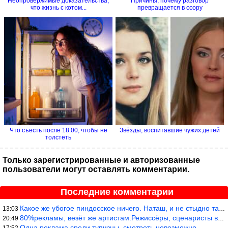
Неопровержимые доказательства,
Причины, почему разговор
что жизнь с котом...
превращается в ссору
Что съесть после 18:00, чтобы не
Звёзды, воспитавшие чужих детей
толстеть
Только зарегистрированные и авторизованные
пользователи могут оставлять комментарии.
Последние комментарии
Какое же убогое пиндосское ничего. Наташ, и не стыдно такую фигн
13:03
80%рекламы, везёт же артистам.Режиссёры, сценаристы вы где или к
20:49
Одна реклама среди тупизны, смотреть невозможно.
17:52