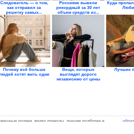
Следователь — о том,
Россияне вывели
Куда пропал
как отправил за
рекордный за 30 лет
Люби
решетку самых...
объем средств из...
Почему всё больше
Вещи, которые
Лучшие 
людей хотят жить одни
выглядят дорого
независимо от цены
 смешные ролики, видео приколы, лучшие подборки и
обрат
 администрации сайта может не совпадать с мнением