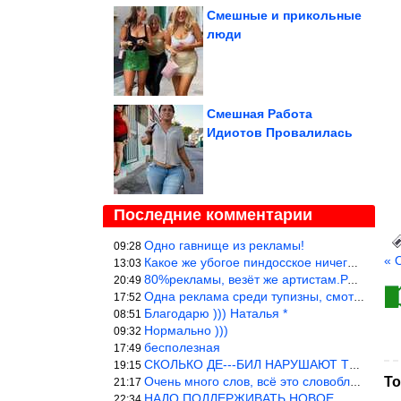
Смешные и прикольные
люди
Смешная Работа
Идиотов Провалилась
Последние комментарии
Одно гавнище из рекламы!
09:28
« 
Какое же убогое пиндосское ничего. Наташ, и не стыдно такую фигн
13:03
80%рекламы, везёт же артистам.Режиссёры, сценаристы вы где или к
20:49
Одна реклама среди тупизны, смотреть невозможно.
17:52
Благодарю ))) Наталья *
08:51
Нормально )))
09:32
бесполезная
17:49
СКОЛЬКО ДЕ---БИЛ НАРУШАЮТ ТЕХНИКУ БЕЗОПАСНОСТИ
19:15
Очень много слов, всё это словоблудие можно было уложить в 1 мин
То
21:17
НАДО ПОДДЕРЖИВАТЬ НОВОЕ
22:34