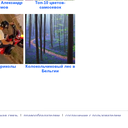
 Александр
Топ-10 цветов-
мов
самосевок
приколы
Колокольчиковый лес в
Бельгии
ная связь
|
правообладателям
|
соглашение с пользователем