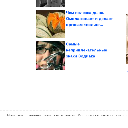
Чем полезна дыня.
Омолаживает и делает
органам «пилинг...
может ли...
Какой бывает магний и
Его всегда не хватает.
Самые
непривлекательные
деятельности
знаки Зодиака
террористической
содействии
Дурова обвинили в
Видеохит - лучшее видео интернета. Классные приколы, хиты,
компиляции, интересное видео и другие развлечения. Мнение
автора статьи. Автор статьи указан в источнике.