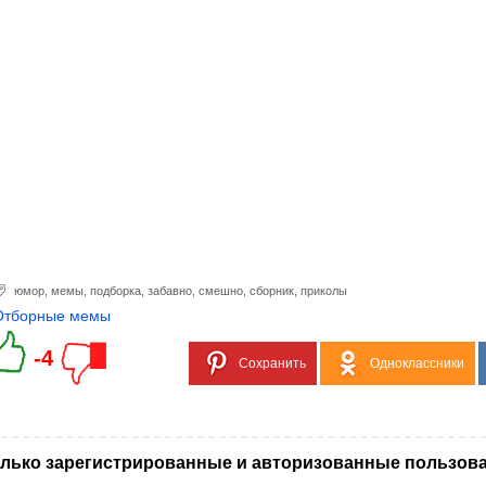
юмор
,
мемы
,
подборка
,
забавно
,
смешно
,
сборник
,
приколы
Отборные мемы
-4
Сохранить
Одноклассники
лько зарегистрированные и авторизованные пользова