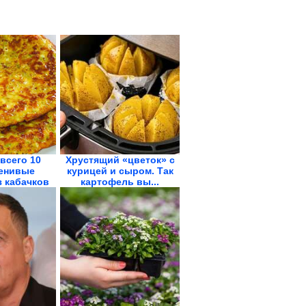
всего 10
Хрустящий «цветок» с
Ленивые
курицей и сыром. Так
з кабачков
картофель вы...