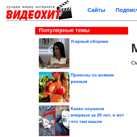
Сайты
Подпис
Популярные темы
Угарный сборник
С
Приколы со всяким
разным
Канал осушили
впервые за 20 лет, и вот
что там нашли