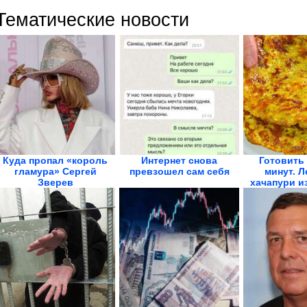
Тематические новости
Куда пропал «король
Интернет снова
Готовить 
гламура» Сергей
превзошел сам себя
минут. 
Зверев
хачапури и