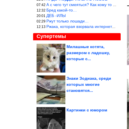
А с чего тут смеяться? Как кому то больно? Не смешно.
07:42
Бред какой-то…
12:32
ДЕБ -ИЛЫ
20:01
Ржут только лошади…
02:29
Ржака, которая взорвала интернет? Нет, количество рекламы выводи
12:13
Супертемы
Милашные котята,
размером с ладошку,
Приколы в стиле «Когда
...». Суперхит!
которые с...
Знаки Зодиака, среди
которых многие
Причёски в стиле old
становятся...
money, которые не
выходят из моды...
Картинки с юмором
Каких по запаху людей предпочитают разные виды комаров