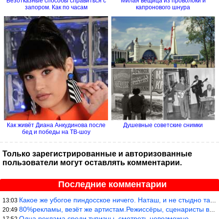
Безотказные способы справиться с
Милая вещица из проволоки и
запором. Как по часам
капронового шнура
Как живёт Диана Анкудинова после
Душевные советские снимки
бед и победы на ТВ-шоу
Только зарегистрированные и авторизованные
пользователи могут оставлять комментарии.
Последние комментарии
Какое же убогое пиндосское ничего. Наташ, и не стыдно такую фигн
13:03
80%рекламы, везёт же артистам.Режиссёры, сценаристы вы где или к
20:49
Одна реклама среди тупизны, смотреть невозможно.
17:52