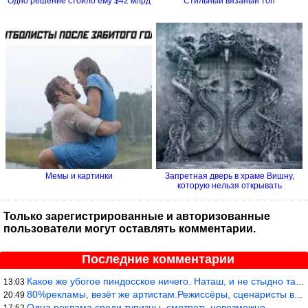
Одно решение стоило ему $42 млрд
Стильный вязаный топ
Мемы и картинки
Запретная дверь в храме Вишну,
которую нельзя открывать
Только зарегистрированные и авторизованные
пользователи могут оставлять комментарии.
Последние комментарии
Какое же убогое пиндосское ничего. Наташ, и не стыдно такую фигн
13:03
80%рекламы, везёт же артистам.Режиссёры, сценаристы вы где или к
20:49
Одна реклама среди тупизны, смотреть невозможно.
17:52