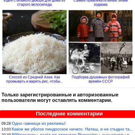
Идея стильного декора для дома из
Самые привлекательные знаки
старого велосипеда
зодиака
Способ из Средней Азии. Как
Подборка душевных фотографий
промывать и варить рис, чтобы...
времён СССР
Только зарегистрированные и авторизованные
пользователи могут оставлять комментарии.
Последние комментарии
Одно гавнище из рекламы!
09:28
Какое же убогое пиндосское ничего. Наташ, и не стыдно такую фигн
13:03
80%рекламы, везёт же артистам.Режиссёры, сценаристы вы где или к
20:49