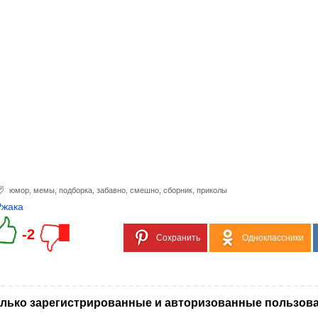
юмор
,
мемы
,
подборка
,
забавно
,
смешно
,
сборник
,
приколы
Ржака
-2
Сохранить
Одноклассники
лько зарегистрированные и авторизованные пользова