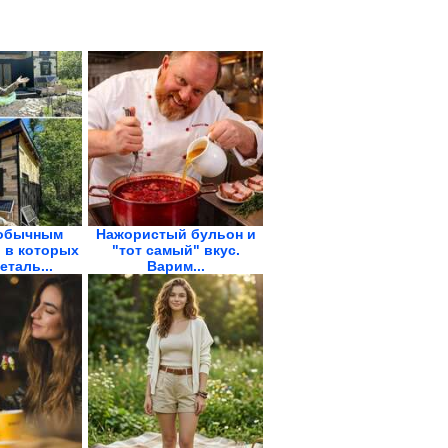
еобычным
Нажористый бульон и
 в которых
"тот самый" вкус.
еталь...
Варим...