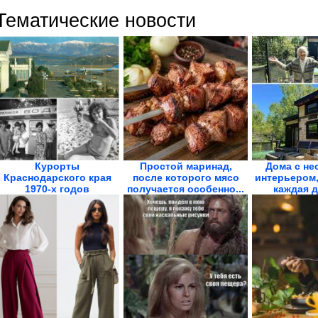
Тематические новости
Курорты
Простой маринад,
Дома с н
Краснодарского края
после которого мясо
интерьером,
1970-х годов
получается особенно...
каждая д