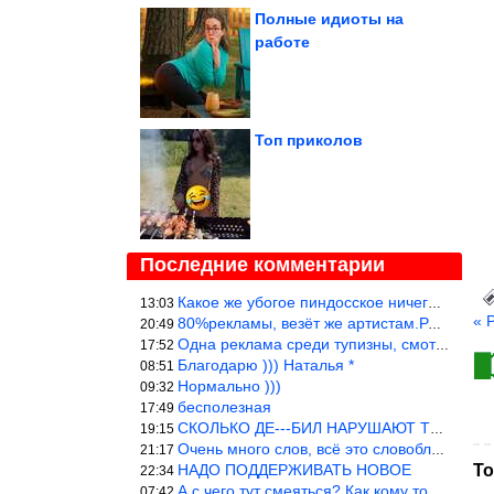
Полные идиоты на
работе
Топ приколов
Последние комментарии
Какое же убогое пиндосское ничего. Наташ, и не стыдно такую фигн
13:03
« 
80%рекламы, везёт же артистам.Режиссёры, сценаристы вы где или к
20:49
Одна реклама среди тупизны, смотреть невозможно.
17:52
Благодарю ))) Наталья *
08:51
Нормально )))
09:32
бесполезная
17:49
СКОЛЬКО ДЕ---БИЛ НАРУШАЮТ ТЕХНИКУ БЕЗОПАСНОСТИ
19:15
Очень много слов, всё это словоблудие можно было уложить в 1 мин
21:17
НАДО ПОДДЕРЖИВАТЬ НОВОЕ
То
22:34
А с чего тут смеяться? Как кому то больно? Не смешно.
07:42