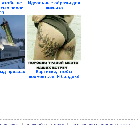
, чтобы не
Идеальные образы для
Меню после
пикника
00
зд-призрак
Картинки, чтобы
посмеяться. Я балдею!
ная связь
|
правообладателям
|
соглашение с пользователем