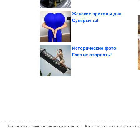
Женские приколы дня.
Суперхиты!
Полякова почти не...
вундеркинд Ирина
Почему советский
Исторические фото.
Глаз не оторвать!
куколки из ниток
Очень красивые
Видеохит - лучшее видео интернета. Классные приколы, хиты,
компиляции, интересное видео и другие развлечения. Мнение
автора статьи. Автор статьи указан в источнике.