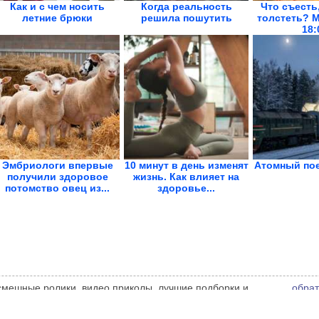
Как и с чем носить
Когда реальность
Что съесть
летние брюки
решила пошутить
толстеть? 
18:
Эмбриологи впервые
10 минут в день изменят
Атомный пое
получили здоровое
жизнь. Как влияет на
потомство овец из...
здоровье...
 смешные ролики, видео приколы, лучшие подборки и
обрат
 администрации сайта может не совпадать с мнением