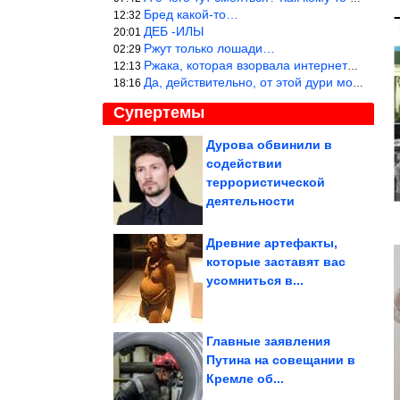
Бред какой-то…
12:32
ДЕБ -ИЛЫ
20:01
Ржут только лошади…
02:29
Ржака, которая взорвала интернет? Нет, количество рекламы выводи
12:13
Да, действительно, от этой дури можно ржать до слёз.
18:16
Супертемы
Дурова обвинили в
содействии
3 знака зодиака с
невероятной интуицией
террористической
деятельности
Древние артефакты,
которые заставят вас
Хорошие отношения не
усомниться в...
делают нас
счастливыми
автоматически
Главные заявления
Путина на совещании в
Кремле об...
Доказательства того, что кошки способны влюбить в себя...