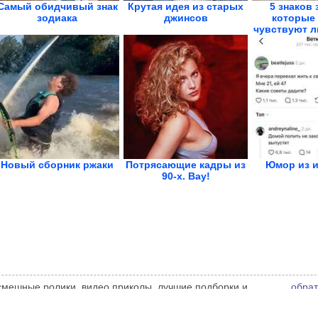
Самый обидчивый знак
Крутая идея из старых
5 знаков 
зодиака
джинсов
которые 
чувствуют 
Новый сборник ржаки
Потрясающие кадры из
Юмор из и
90-х. Вау!
 смешные ролики, видео приколы, лучшие подборки и
обрат
 администрации сайта может не совпадать с мнением