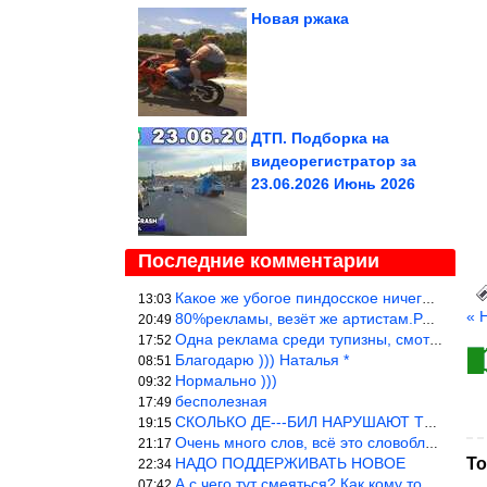
Новая ржака
ДТП. Подборка на
видеорегистратор за
23.06.2026 Июнь 2026
Последние комментарии
Какое же убогое пиндосское ничего. Наташ, и не стыдно такую фигн
13:03
« 
80%рекламы, везёт же артистам.Режиссёры, сценаристы вы где или к
20:49
Одна реклама среди тупизны, смотреть невозможно.
17:52
Благодарю ))) Наталья *
08:51
Нормально )))
09:32
бесполезная
17:49
СКОЛЬКО ДЕ---БИЛ НАРУШАЮТ ТЕХНИКУ БЕЗОПАСНОСТИ
19:15
Очень много слов, всё это словоблудие можно было уложить в 1 мин
21:17
НАДО ПОДДЕРЖИВАТЬ НОВОЕ
То
22:34
А с чего тут смеяться? Как кому то больно? Не смешно.
07:42