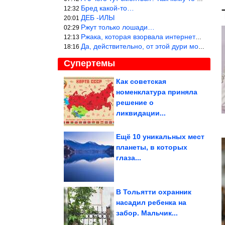
Бред какой-то…
12:32
ДЕБ -ИЛЫ
20:01
Ржут только лошади…
02:29
Ржака, которая взорвала интернет? Нет, количество рекламы выводи
12:13
Да, действительно, от этой дури можно ржать до слёз.
18:16
Супертемы
Как советская
номенклатура приняла
Как живёт самое узкое
государство в мире
решение о
ликвидации...
Ещё 10 уникальных мест
планеты, в которых
5 знаков Зодиака, кому
глаза...
важно закрыть старые
долги до...
В Тольятти охранник
насадил ребенка на
забор. Мальчик...
Чудесная идея использования ненужных пластиковых бутылок