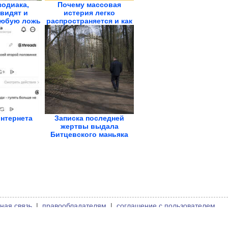
зодиака,
Почему массовая
видят и
истерия легко
любую ложь
распространяется и как
ей...
нтернета
Записка последней
жертвы выдала
Битцевского маньяка
ная связь
|
правообладателям
|
соглашение с пользователем