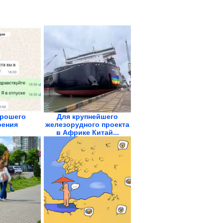
орошего
Для крупнейшего
оения
железорудного проекта
в Африке Китай...