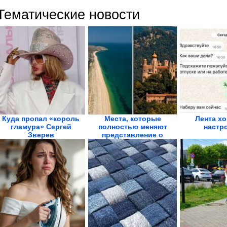
Тематические новости
Куда пропал «король
Места, которые
Лента х
гламура» Сергей
полностью меняют
настр
Зверев
представление о
планете