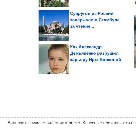
Супругов из России
задержали в Стамбуле
за чтение...
которые круто...
знаков Зодиака,
Астрологи выделили 5
Как Александр
Демьяненко разрушил
карьеру Иры Волковой
из сказочного Вьетнама
14 бесподобных фото
Видеохит - лучшее видео интернета. Классные приколы, хиты,
компиляции, интересное видео и другие развлечения. Мнение
автора статьи. Автор статьи указан в источнике.