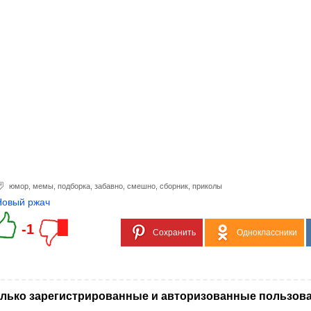
юмор
,
мемы
,
подборка
,
забавно
,
смешно
,
сборник
,
приколы
Новый ржач
-1
Сохранить
Одноклассники
лько зарегистрированные и авторизованные пользова