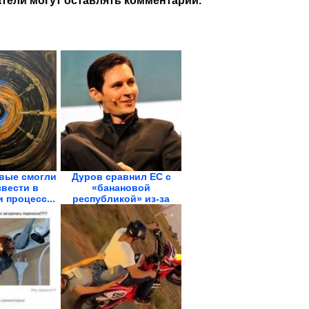
тели могут оставлять комментарии.
вые смогли
Дуров сравнил ЕС с
вести в
«банановой
 процесс...
республикой» из-за
закона о...