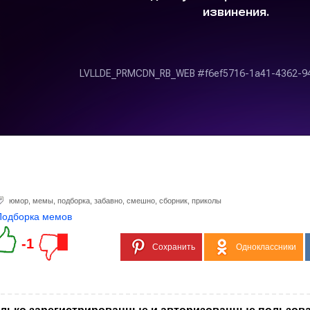
юмор
,
мемы
,
подборка
,
забавно
,
смешно
,
сборник
,
приколы
Подборка мемов
-1
Сохранить
Одноклассники