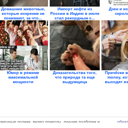
Домашние животные,
Импорт нефти из
Дзен и и
которые искренне не
России в Индию в июле
скрол
понимают, за что...
стал рекордным с...
Юмор в режиме
Доказательства того,
Причёски в
максимальной
что природа та еще
money, ко
мощности
выдумщица
выходят из
 смешные ролики, видео приколы, лучшие подборки и
обрат
 администрации сайта может не совпадать с мнением