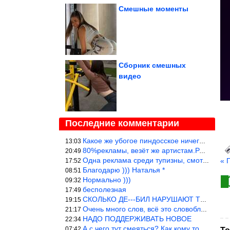
Смешные моменты
Сборник смешных
видео
Последние комментарии
Какое же убогое пиндосское ничего. Наташ, и не стыдно такую фигн
13:03
80%рекламы, везёт же артистам.Режиссёры, сценаристы вы где или к
20:49
Одна реклама среди тупизны, смотреть невозможно.
« 
17:52
Благодарю ))) Наталья *
08:51
Нормально )))
09:32
бесполезная
17:49
СКОЛЬКО ДЕ---БИЛ НАРУШАЮТ ТЕХНИКУ БЕЗОПАСНОСТИ
19:15
Очень много слов, всё это словоблудие можно было уложить в 1 мин
21:17
НАДО ПОДДЕРЖИВАТЬ НОВОЕ
22:34
А с чего тут смеяться? Как кому то больно? Не смешно.
07:42