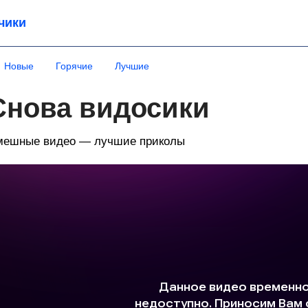
чики
Новые
Горячие
Лучшие
Снова видосики
мешные видео — лучшие приколы