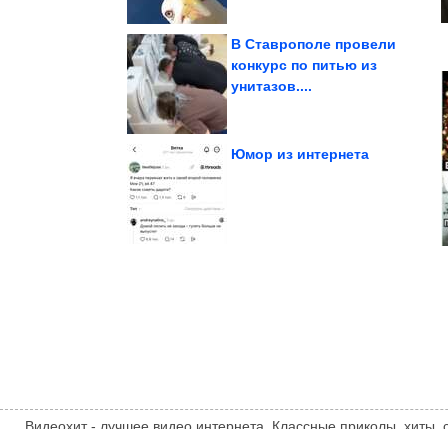
В Ставрополе провели
конкурс по питью из
унитазов....
холопах,...
формулировки о
изменили
В учебниках истории
Юмор из интернета
СССР
фотографий времён
Подборка душевных
Видеохит - лучшее видео интернета. Классные приколы, хиты,
компиляции, интересное видео и другие развлечения. Мнение