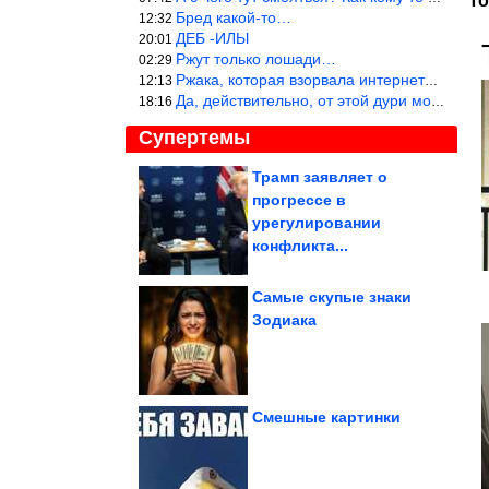
То
Бред какой-то…
12:32
ДЕБ -ИЛЫ
20:01
Ржут только лошади…
02:29
Ржака, которая взорвала интернет? Нет, количество рекламы выводи
12:13
Да, действительно, от этой дури можно ржать до слёз.
18:16
Супертемы
Трамп заявляет о
прогрессе в
Крошки, при взгляде на
которых сердце
урегулировании
сжимается от...
конфликта...
Самые скупые знаки
Зодиака
Подборка душевных
фотографий времён
СССР
Смешные картинки
Полезные привычки, которые я извлекла из проблем с...