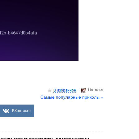
Hаталья
Самые популярные приколы »
ВКонтакте