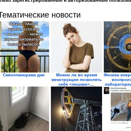
лько зарегистрированные и авторизованные пользова
Тематические новости
Смехопанорама дня
Можно ли во время
Физики впер
менструации позволять
воспроиз
себе «лишнее»....
лаборатории