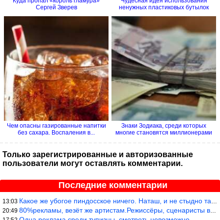
Куда пропал «король гламура»
Чудесная идея использования
Сергей Зверев
ненужных пластиковых бутылок
Чем опасны газированные напитки
Знаки Зодиака, среди которых
без сахара. Воспаления в...
многие становятся миллионерами
Только зарегистрированные и авторизованные
пользователи могут оставлять комментарии.
Последние комментарии
Какое же убогое пиндосское ничего. Наташ, и не стыдно такую фигн
13:03
80%рекламы, везёт же артистам.Режиссёры, сценаристы вы где или к
20:49
Одна реклама среди тупизны, смотреть невозможно.
17:52