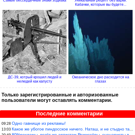
Самые бессердечные знаки зодиака
Уникальный рецепт без варки.
Кабачки, которые вы будете...
ДС-39, котрый крошил людей и
Океаническое дно расходится на
нелюдей как капусту
глазах
Только зарегистрированные и авторизованные
пользователи могут оставлять комментарии.
Последние комментарии
Одно гавнище из рекламы!
09:28
Какое же убогое пиндосское ничего. Наташ, и не стыдно такую фигн
13:03
80%рекламы, везёт же артистам.Режиссёры, сценаристы вы где или к
20:49