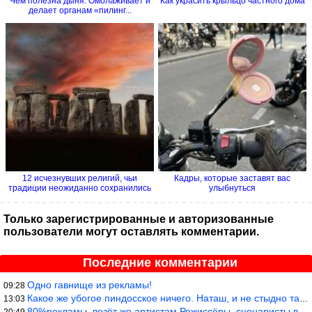
Чем полезна дыня. Омолаживает и
Как украсить крыльцо частного дома
делает органам «пилинг...
12 исчезнувших религий, чьи
Кадры, которые заставят вас
традиции неожиданно сохранились
улыбнуться
Только зарегистрированные и авторизованные
пользователи могут оставлять комментарии.
Последние комментарии
Одно гавнище из рекламы!
09:28
Какое же убогое пиндосское ничего. Наташ, и не стыдно такую фигн
13:03
80%рекламы, везёт же артистам.Режиссёры, сценаристы вы где или к
20:49