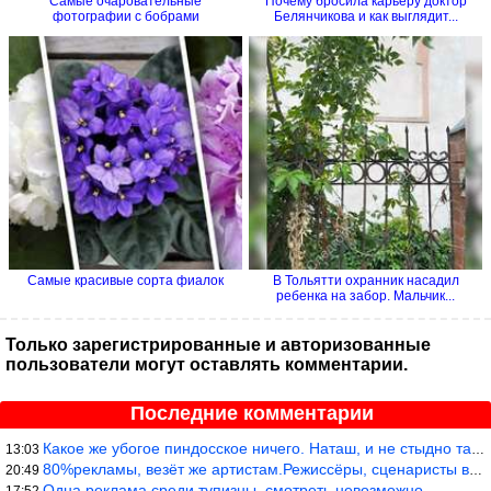
Самые очаровательные
Почему бросила карьеру доктор
фотографии с бобрами
Белянчикова и как выглядит...
Самые красивые сорта фиалок
В Тольятти охранник насадил
ребенка на забор. Мальчик...
Только зарегистрированные и авторизованные
пользователи могут оставлять комментарии.
Последние комментарии
Какое же убогое пиндосское ничего. Наташ, и не стыдно такую фигн
13:03
80%рекламы, везёт же артистам.Режиссёры, сценаристы вы где или к
20:49
Одна реклама среди тупизны, смотреть невозможно.
17:52