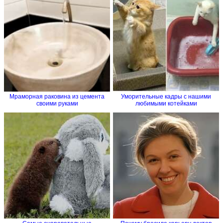
Мраморная раковина из цемента
Уморительные кадры с нашими
своими руками
любимыми котейками