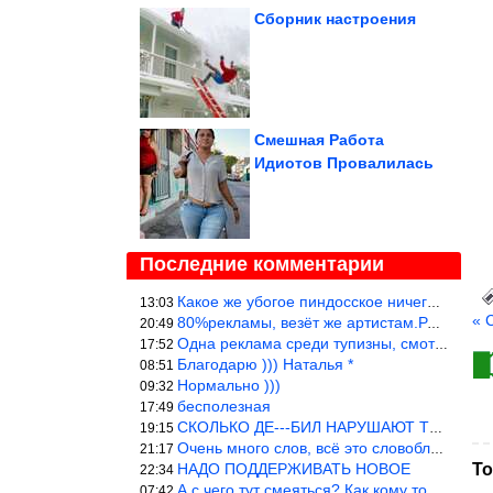
Сборник настроения
Смешная Работа
Идиотов Провалилась
Последние комментарии
Какое же убогое пиндосское ничего. Наташ, и не стыдно такую фигн
13:03
« 
80%рекламы, везёт же артистам.Режиссёры, сценаристы вы где или к
20:49
Одна реклама среди тупизны, смотреть невозможно.
17:52
Благодарю ))) Наталья *
08:51
Нормально )))
09:32
бесполезная
17:49
СКОЛЬКО ДЕ---БИЛ НАРУШАЮТ ТЕХНИКУ БЕЗОПАСНОСТИ
19:15
Очень много слов, всё это словоблудие можно было уложить в 1 мин
21:17
НАДО ПОДДЕРЖИВАТЬ НОВОЕ
То
22:34
А с чего тут смеяться? Как кому то больно? Не смешно.
07:42