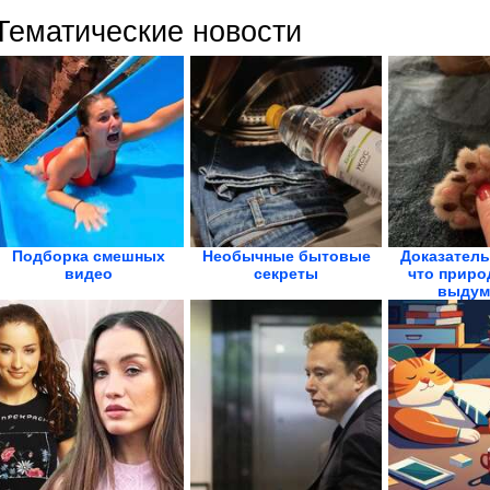
Тематические новости
Подборка смешных
Необычные бытовые
Доказатель
видео
секреты
что приро
выдум