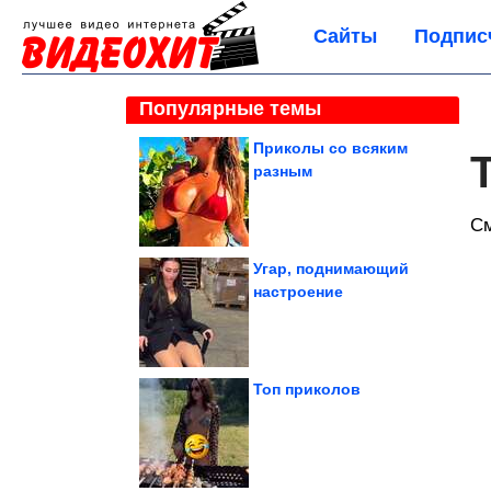
Сайты
Подпис
Популярные темы
Приколы со всяким
разным
С
Угар, поднимающий
настроение
Топ приколов