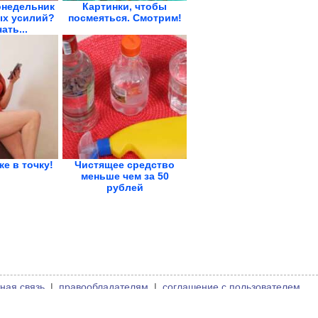
онедельник
Картинки, чтобы
х усилий?
посмеяться. Смотрим!
ать...
же в точку!
Чистящее средство
меньше чем за 50
рублей
ная связь
|
правообладателям
|
соглашение с пользователем