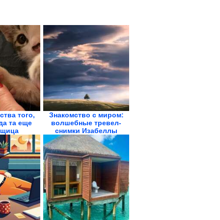
ства того,
Знакомство с миром:
да та еще
волшебные тревел-
щица
снимки Изабеллы
Табаччи