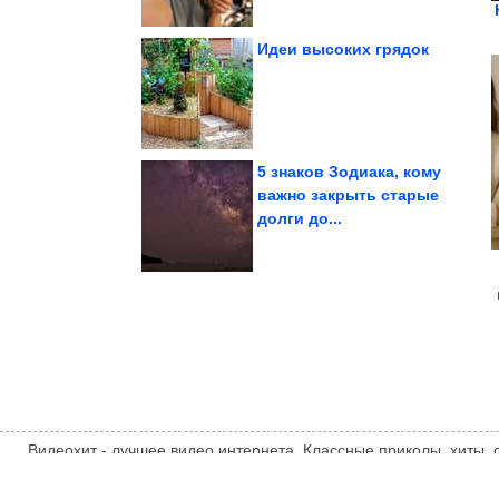
Идеи высоких грядок
названия которых мы...
городов, старые
11 переименованных
5 знаков Зодиака, кому
важно закрыть старые
долги до...
декорации к...
которые выглядят как
Заброшенные места,
Видеохит - лучшее видео интернета. Классные приколы, хиты,
компиляции, интересное видео и другие развлечения. Мнение
автора статьи. Автор статьи указан в источнике.