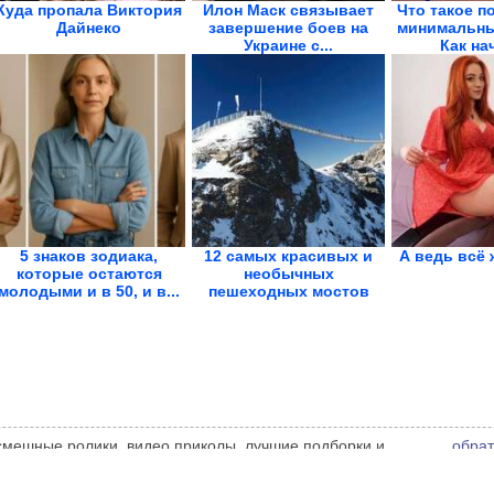
Куда пропала Виктория
Илон Маск связывает
Что такое п
Дайнеко
завершение боев на
минимальны
Украине с...
Как нач
5 знаков зодиака,
12 самых красивых и
А ведь всё 
которые остаются
необычных
молодыми и в 50, и в...
пешеходных мостов
планеты
 смешные ролики, видео приколы, лучшие подборки и
обрат
 администрации сайта может не совпадать с мнением