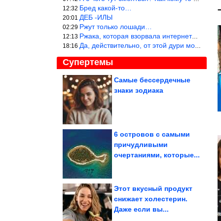
Бред какой-то…
12:32
ДЕБ -ИЛЫ
20:01
Ржут только лошади…
02:29
Ржака, которая взорвала интернет? Нет, количество рекламы выводи
12:13
Да, действительно, от этой дури можно ржать до слёз.
18:16
Супертемы
Самые бессердечные
знаки зодиака
Кажется безобидным. 7
симптомов, которые
могут быть...
6 островов с самыми
причудливыми
Простые меры, которые
очертаниями, которые...
помогут уберечь ноги от
варикоза
Этот вкусный продукт
снижает холестерин.
Даже если вы...
Физики смогли поймать в ловушку ядро аргона,...