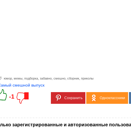
юмор
,
мемы
,
подборка
,
забавно
,
смешно
,
сборник
,
приколы
Самый смешной выпуск
-1
Сохранить
Одноклассники
лько зарегистрированные и авторизованные пользова