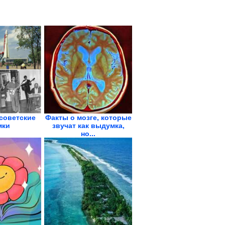
советские
Факты о мозге, которые
мки
звучат как выдумка,
но...