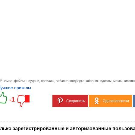
юмор
,
фейлы
,
неудачи
,
провалы
,
забавно
,
подборка
,
сборник
,
идиоты
,
мемы
,
смешн
Лучшие приколы
-1
Сохранить
Одноклассники
лько зарегистрированные и авторизованные пользова