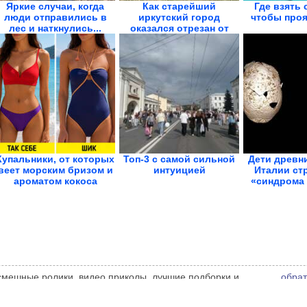
Яркие случаи, когда
Как старейший
Где взять 
люди отправились в
иркутский город
чтобы проя
лес и наткнулись...
оказался отрезан от
мира....
Купальники, от которых
Топ-3 с самой сильной
Дети древн
веет морским бризом и
интуицией
Италии ст
ароматом кокоса
«синдрома 
 смешные ролики, видео приколы, лучшие подборки и
обрат
 администрации сайта может не совпадать с мнением