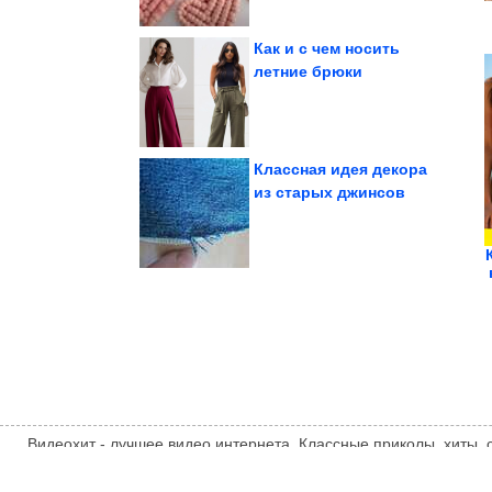
Как и с чем носить
летние брюки
Даже если вы...
снижает холестерин.
Этот вкусный продукт
Классная идея декора
из старых джинсов
людей хотят жить одни
Почему всё больше
Видеохит - лучшее видео интернета. Классные приколы, хиты,
компиляции, интересное видео и другие развлечения. Мнение
автора статьи. Автор статьи указан в источнике.