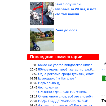
Канал осушили
впервые за 20 лет, и вот
что там нашли
Ржал до слов
Последние комментарии
Какое же убогое пиндосское ничего. Наташ, и не стыдно такую фигн
13:03
« 
80%рекламы, везёт же артистам.Режиссёры, сценаристы вы где или к
20:49
Одна реклама среди тупизны, смотреть невозможно.
17:52
Благодарю ))) Наталья *
08:51
Нормально )))
09:32
бесполезная
17:49
СКОЛЬКО ДЕ---БИЛ НАРУШАЮТ ТЕХНИКУ БЕЗОПАСНОСТИ
19:15
Очень много слов, всё это словоблудие можно было уложить в 1 мин
21:17
НАДО ПОДДЕРЖИВАТЬ НОВОЕ
То
22:34
А с чего тут смеяться? Как кому то больно? Не смешно.
07:42