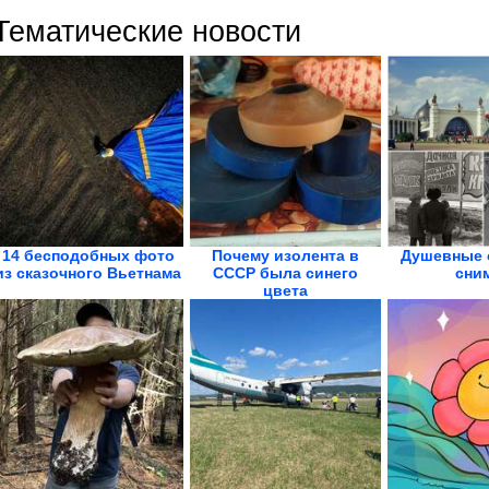
Тематические новости
14 бесподобных фото
Почему изолента в
Душевные 
из сказочного Вьетнама
СССР была синего
сни
цвета