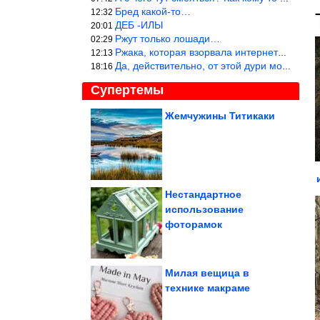
Бред какой-то…
12:32
ДЕБ -ИЛЫ
20:01
Ржут только лошади…
02:29
Ржака, которая взорвала интернет? Нет, количество рекламы выводи
12:13
Да, действительно, от этой дури можно ржать до слёз.
18:16
Супертемы
Жемчужины Титикаки
Как просчитался
офицер Абвера
Нестандартное
использование
Сборник запрещённого
фоторамок
ржача
Милая вещица в
технике макраме
Картинки, чтобы посмеяться. Кайф!