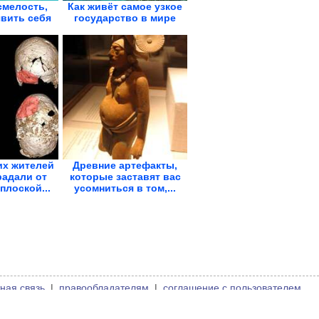
смелость,
Как живёт самое узкое
вить себя
государство в мире
их жителей
Древние артефакты,
радали от
которые заставят вас
плоской...
усомниться в том,...
ная связь
|
правообладателям
|
соглашение с пользователем