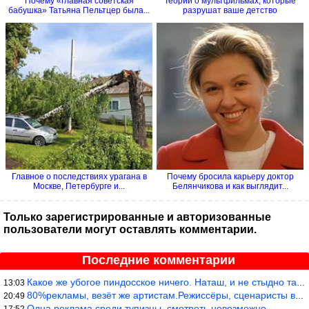
Почему «главная советская
Теории о мультфильмах, которые
бабушка» Татьяна Пельтцер была...
разрушат ваше детство
Главное о последствиях урагана в
Почему бросила карьеру доктор
Москве, Петербурге и...
Белянчикова и как выглядит...
Только зарегистрированные и авторизованные
пользователи могут оставлять комментарии.
Последние комментарии
Какое же убогое пиндосское ничего. Наташ, и не стыдно такую фигн
13:03
80%рекламы, везёт же артистам.Режиссёры, сценаристы вы где или к
20:49
Одна реклама среди тупизны, смотреть невозможно.
17:52