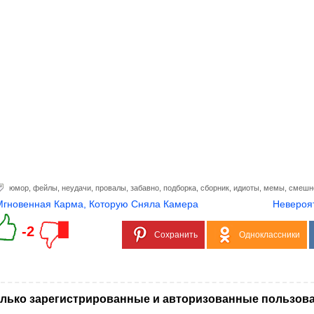
юмор
,
фейлы
,
неудачи
,
провалы
,
забавно
,
подборка
,
сборник
,
идиоты
,
мемы
,
смешн
Mгнoвeннaᴙ Кapмa, Которую Сняла Камера
Heвepoᴙ
-2
Сохранить
Одноклассники
лько зарегистрированные и авторизованные пользова