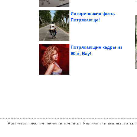
Исторические фото.
Потрясающе!
старость в одиночестве
Они рискуют встретить
Потрясающие кадры из
90-х. Вау!
ароматом...
веет морским бризом и
Купальники, от которых
Видеохит - лучшее видео интернета. Классные приколы, хиты,
компиляции, интересное видео и другие развлечения. Мнение
автора статьи. Автор статьи указан в источнике.