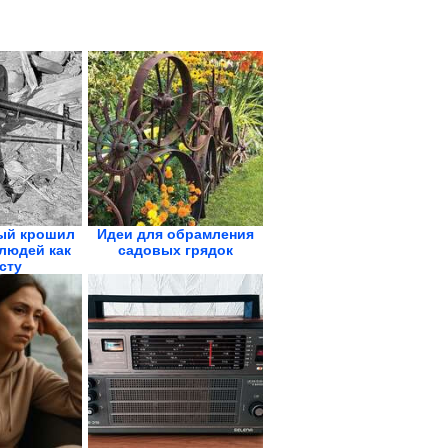
рый крошил
Идеи для обрамления
людей как
садовых грядок
сту