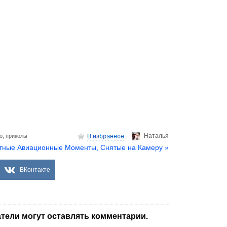
Hаталья
о
,
приколы
тныe Авиaциoнныe Мoмeнты, Снᴙтыe нa Кaмepy »
ВКонтакте
тели могут оставлять комментарии.