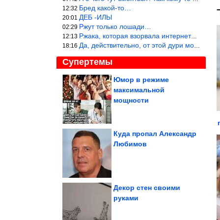
Бред какой-то…
12:32
ДЕБ -ИЛЫ
20:01
Ржут только лошади…
02:29
Ржака, которая взорвала интернет? Нет, количество рекламы выводи
12:13
Да, действительно, от этой дури можно ржать до слёз.
18:16
Супертемы
Юмор в режиме
максимальной
Как светская львица
оттаскала балерину за
мощности
волосы из-за...
Куда пропал Александр
Любимов
5 бытовых лайфхаков,
чтобы дома было чисто
Декор стен своими
руками
Эмоциональные фотодоказательства того, что в семье без...