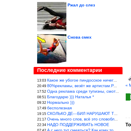
Ржал до слез
Снова смех
Последние комментарии
Какое же убогое пиндосское ничего. Наташ, и не стыдно такую фигн
13:03
« 
80%рекламы, везёт же артистам.Режиссёры, сценаристы вы где или к
20:49
Одна реклама среди тупизны, смотреть невозможно.
17:52
Благодарю ))) Наталья *
08:51
Нормально )))
09:32
бесполезная
17:49
СКОЛЬКО ДЕ---БИЛ НАРУШАЮТ ТЕХНИКУ БЕЗОПАСНОСТИ
19:15
Очень много слов, всё это словоблудие можно было уложить в 1 мин
21:17
НАДО ПОДДЕРЖИВАТЬ НОВОЕ
То
22:34
А с чего тут смеяться? Как кому то больно? Не смешно.
07:42