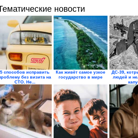
Тематические новости
5 способов исправить
Как живёт самое узкое
ДС-39, кот
проблему без визита на
государство в мире
людей и не
СТО. Не...
капу