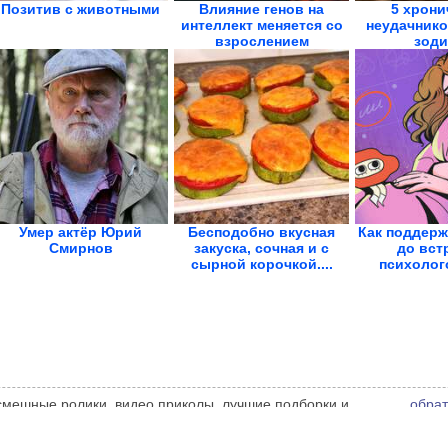
Позитив с животными
Влияние генов на
5 хрони
интеллект меняется со
неудачнико
взрослением
зоди
Умер актёр Юрий
Бесподобно вкусная
Как поддерж
Смирнов
закуска, сочная и с
до вст
сырной корочкой....
психолого
 смешные ролики, видео приколы, лучшие подборки и
обрат
 администрации сайта может не совпадать с мнением