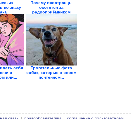
ческих
Почему иностранцы
в по знаку
охотятся за
ака
радиоприёмником
«Океан-214»
ивать себя
Трогательные фото
речи с
собак, которые в своем
м или...
почтенном...
ная связь
|
правообладателям
|
соглашение с пользователем