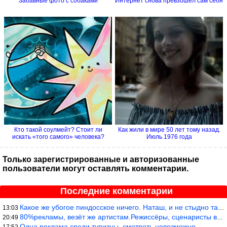
Забавные фото с собаками
Интернет снова превзошел сам себя
Кто такой соулмейт? Стоит ли
Как жили в мире 50 лет тому назад.
искать «того самого» человека?
Июль 1976 года
Только зарегистрированные и авторизованные
пользователи могут оставлять комментарии.
Последние комментарии
Какое же убогое пиндосское ничего. Наташ, и не стыдно такую фигн
13:03
80%рекламы, везёт же артистам.Режиссёры, сценаристы вы где или к
20:49
Одна реклама среди тупизны, смотреть невозможно.
17:52