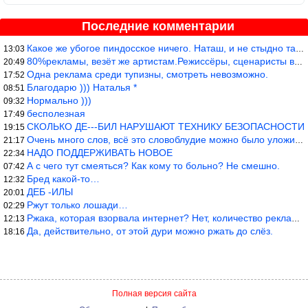
Последние комментарии
Какое же убогое пиндосское ничего. Наташ, и не стыдно такую фигн
13:03
80%рекламы, везёт же артистам.Режиссёры, сценаристы вы где или к
20:49
Одна реклама среди тупизны, смотреть невозможно.
17:52
Благодарю ))) Наталья *
08:51
Нормально )))
09:32
бесполезная
17:49
СКОЛЬКО ДЕ---БИЛ НАРУШАЮТ ТЕХНИКУ БЕЗОПАСНОСТИ
19:15
Очень много слов, всё это словоблудие можно было уложить в 1 мин
21:17
НАДО ПОДДЕРЖИВАТЬ НОВОЕ
22:34
А с чего тут смеяться? Как кому то больно? Не смешно.
07:42
Бред какой-то…
12:32
ДЕБ -ИЛЫ
20:01
Ржут только лошади…
02:29
Ржака, которая взорвала интернет? Нет, количество рекламы выводи
12:13
Да, действительно, от этой дури можно ржать до слёз.
18:16
Полная версия сайта