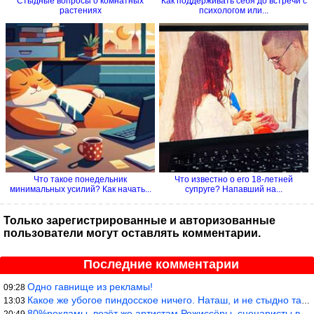
Стыдные вопросы о комнатных
Как поддерживать себя до встречи с
растениях
психологом или...
Что такое понедельник
Что известно о его 18-летней
минимальных усилий? Как начать...
супруге? Напавший на...
Только зарегистрированные и авторизованные
пользователи могут оставлять комментарии.
Последние комментарии
Одно гавнище из рекламы!
09:28
Какое же убогое пиндосское ничего. Наташ, и не стыдно такую фигн
13:03
80%рекламы, везёт же артистам.Режиссёры, сценаристы вы где или к
20:49