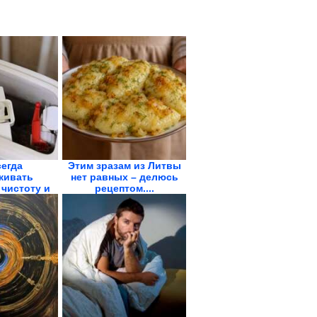
сегда
Этим зразам из Литвы
живать
нет равных – делюсь
чистоту и
рецептом....
 унитаза