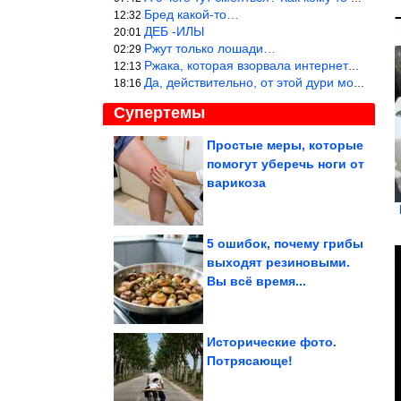
Бред какой-то…
12:32
ДЕБ -ИЛЫ
20:01
Ржут только лошади…
02:29
Ржака, которая взорвала интернет? Нет, количество рекламы выводи
12:13
Да, действительно, от этой дури можно ржать до слёз.
18:16
Супертемы
Простые меры, которые
помогут уберечь ноги от
Как живёт в свои 56
бывшая жена
варикоза
«колбасного короля»...
5 ошибок, почему грибы
выходят резиновыми.
Почему Ольга Машная
Вы всё время...
терпела побои первого
мужа
Исторические фото.
Потрясающе!
Оригинальное украшение участка