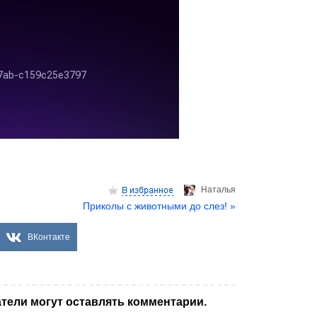
Hаталья
Приколы с животными до слез! »
ВКонтакте
тели могут оставлять комментарии.