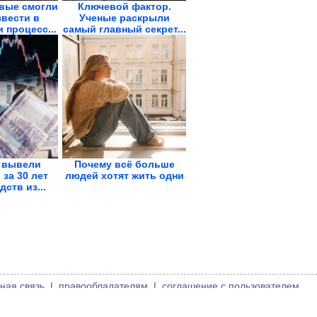
вые смогли
Ключевой фактор.
вести в
Ученые раскрыли
 процесс...
самый главный секрет...
 вывели
Почему всё больше
за 30 лет
людей хотят жить одни
ств из...
ная связь
|
правообладателям
|
соглашение с пользователем