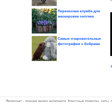
Переносная клумба для
маскировки септика
времён СССР
Душевные фотографии
Самые очаровательные
фотографии с бобрами
персонажей слишком...
заплатили за своих
Актёры, которые
Видеохит - лучшее видео интернета. Классные приколы, хиты,
компиляции, интересное видео и другие развлечения. Мнение
автора статьи. Автор статьи указан в источнике.