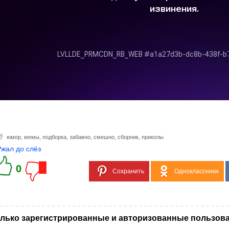
юмор
,
мемы
,
подборка
,
забавно
,
смешно
,
сборник
,
приколы
Ржал до слёз
0
Сохранить
Одноклассники
лько зарегистрированные и авторизованные пользова