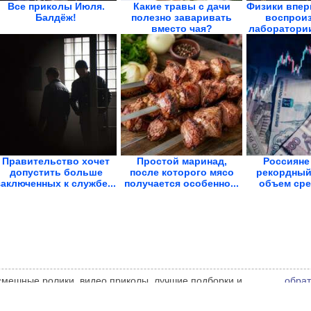
Все приколы Июля.
Какие травы с дачи
Физики впер
Балдёж!
полезно заваривать
воспроиз
вместо чая?
лаборатории
Правительство хочет
Простой маринад,
Россияне
допустить больше
после которого мясо
рекордный 
заключенных к службе...
получается особенно...
объем сред
 смешные ролики, видео приколы, лучшие подборки и
обрат
 администрации сайта может не совпадать с мнением