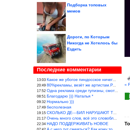
Подборка топовых
мемов
Дороги, по Которым
Никогда не Хотелось бы
Ездить
Последние комментарии
Какое же убогое пиндосское ничего. Наташ, и не стыдно такую фигн
13:03
« 
80%рекламы, везёт же артистам.Режиссёры, сценаристы вы где или к
20:49
Одна реклама среди тупизны, смотреть невозможно.
17:52
Благодарю ))) Наталья *
08:51
Нормально )))
09:32
бесполезная
17:49
СКОЛЬКО ДЕ---БИЛ НАРУШАЮТ ТЕХНИКУ БЕЗОПАСНОСТИ
19:15
Очень много слов, всё это словоблудие можно было уложить в 1 мин
21:17
НАДО ПОДДЕРЖИВАТЬ НОВОЕ
То
22:34
А с чего тут смеяться? Как кому то больно? Не смешно.
07:42