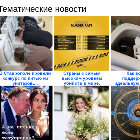
Тематические новости
В Ставрополе провели
Страны с самым
Как в
конкурс по питью из
высоким уровнем
поддер
унитазов....
убийств в мире.
идеальную 
Инфографика
свежесть