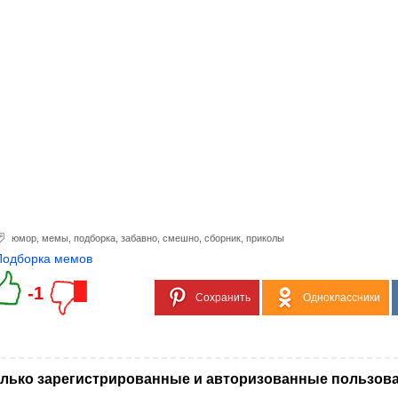
юмор
,
мемы
,
подборка
,
забавно
,
смешно
,
сборник
,
приколы
Подборка мемов
-1
Сохранить
Одноклассники
лько зарегистрированные и авторизованные пользова