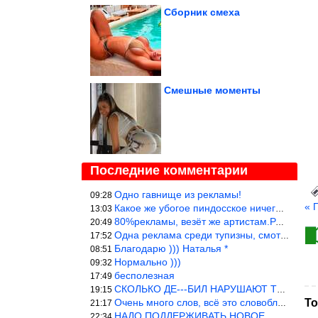
Сборник смеха
Смешные моменты
Последние комментарии
Одно гавнище из рекламы!
09:28
« 
Какое же убогое пиндосское ничего. Наташ, и не стыдно такую фигн
13:03
80%рекламы, везёт же артистам.Режиссёры, сценаристы вы где или к
20:49
Одна реклама среди тупизны, смотреть невозможно.
17:52
Благодарю ))) Наталья *
08:51
Нормально )))
09:32
бесполезная
17:49
СКОЛЬКО ДЕ---БИЛ НАРУШАЮТ ТЕХНИКУ БЕЗОПАСНОСТИ
19:15
Очень много слов, всё это словоблудие можно было уложить в 1 мин
То
21:17
НАДО ПОДДЕРЖИВАТЬ НОВОЕ
22:34