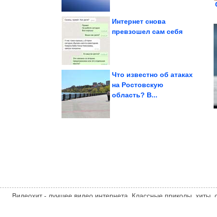
Интернет снова
превзошел сам себя
времён СССР
Душевные фотографии
Что известно об атаках
на Ростовскую
область? В...
хрустело как в...
бельё, чтобы оно
Как стирать постельное
Видеохит - лучшее видео интернета. Классные приколы, хиты,
компиляции, интересное видео и другие развлечения. Мнение
автора статьи. Автор статьи указан в источнике.