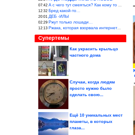
А с чего тут смеяться? Как кому то больно? Не смешно.
07:42
Бред какой-то…
12:32
ДЕБ -ИЛЫ
20:01
Ржут только лошади…
02:29
Ржака, которая взорвала интернет? Нет, количество рекламы выводи
12:13
Супертемы
Как украсить крыльцо
частного дома
3 полезные находки для
сада
Случаи, когда людям
просто нужно было
Смотрим на мир сквозь
сделать свою...
пальцы и смеемся
Ещё 10 уникальных мест
планеты, в которых
глаза...
5 ошибок, почему грибы выходят резиновыми. Вы всё время...