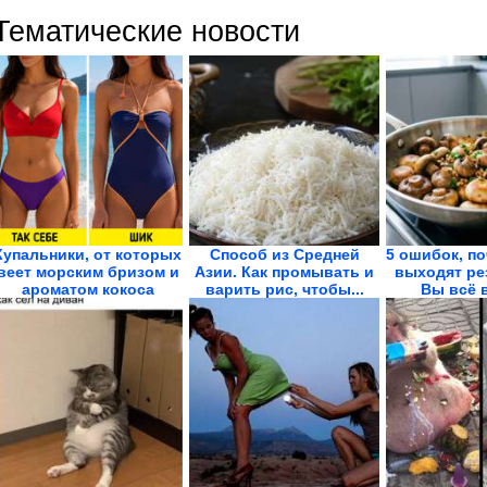
Тематические новости
Купальники, от которых
Способ из Средней
5 ошибок, п
веет морским бризом и
Азии. Как промывать и
выходят ре
ароматом кокоса
варить рис, чтобы...
Вы всё в