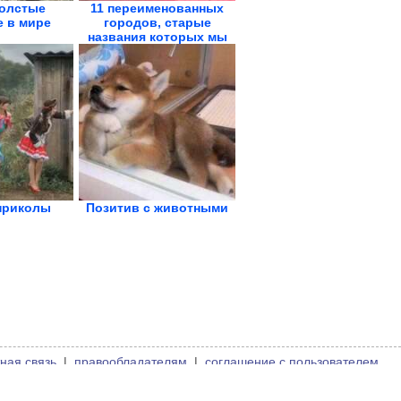
олстые
11 переименованных
 в мире
городов, старые
названия которых мы
не...
приколы
Позитив с животными
ная связь
|
правообладателям
|
соглашение с пользователем