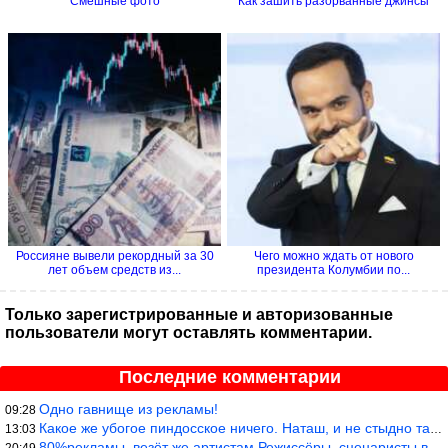
Смешные фото
Как зашить разорванные джинсы
Россияне вывели рекордный за 30
Чего можно ждать от нового
лет объем средств из...
президента Колумбии по...
Только зарегистрированные и авторизованные
пользователи могут оставлять комментарии.
Последние комментарии
Одно гавнище из рекламы!
09:28
Какое же убогое пиндосское ничего. Наташ, и не стыдно такую фигн
13:03
80%рекламы, везёт же артистам.Режиссёры, сценаристы вы где или к
20:49