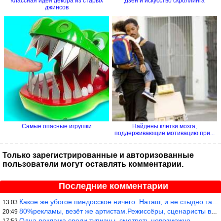
Классная идея декора из старых
Дзен и искусство скроллинга
джинсов
Самые опасные игрушки
Найдены клетки мозга,
поддерживающие мотивацию при...
Только зарегистрированные и авторизованные
пользователи могут оставлять комментарии.
Последние комментарии
Какое же убогое пиндосское ничего. Наташ, и не стыдно такую фигн
13:03
80%рекламы, везёт же артистам.Режиссёры, сценаристы вы где или к
20:49
Одна реклама среди тупизны, смотреть невозможно.
17:52