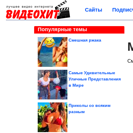
Сайты
Подпис
Популярные темы
Смешная ржака
С
Самые Удивительные
Уличные Представления
в Мире
Приколы со всяким
разным