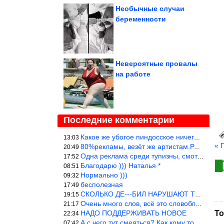
Необычные случаи
беременности
Невероятные провалы
на работе
Последние комментарии
Какое же убогое пиндосское ничего. Наташ, и не стыдно такую фигн
13:03
« 
80%рекламы, везёт же артистам.Режиссёры, сценаристы вы где или к
20:49
Одна реклама среди тупизны, смотреть невозможно.
17:52
Благодарю ))) Наталья *
08:51
Нормально )))
09:32
бесполезная
17:49
СКОЛЬКО ДЕ---БИЛ НАРУШАЮТ ТЕХНИКУ БЕЗОПАСНОСТИ
19:15
Очень много слов, всё это словоблудие можно было уложить в 1 мин
21:17
НАДО ПОДДЕРЖИВАТЬ НОВОЕ
То
22:34
А с чего тут смеяться? Как кому то больно? Не смешно.
07:42