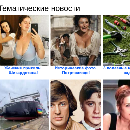
Тематические новости
Женские приколы.
Исторические фото.
3 полезные 
Шикардятина!
Потрясающе!
са