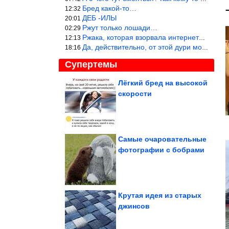
Бред какой-то…
12:32
ДЕБ -ИЛЫ
20:01
Ржут только лошади…
02:29
Ржака, которая взорвала интернет? Нет, количество рекламы выводи
12:13
Да, действительно, от этой дури можно ржать до слёз.
18:16
Супертемы
Лёгкий бред на высокой
скорости
Случаи, когда животных
поймали за воровством
еды, но...
Самые очаровательные
фотографии с бобрами
Позитив с животными
Крутая идея из старых
джинсов
Мемы уровня «я не просил, но спасибо»