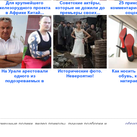
Для крупнейшего
Советские актёры,
25 прик
железорудного проекта
которые не дожили до
комментари
в Африке Китай...
премьеры своих...
соцс
На Урале арестовали
Исторические фото.
Как носить
одного из
Невероятно!
обувь, 
подозреваемых в
натирае
избиении...
 смешные ролики, видео приколы, лучшие подборки и
обрат
 администрации сайта может не совпадать с мнением