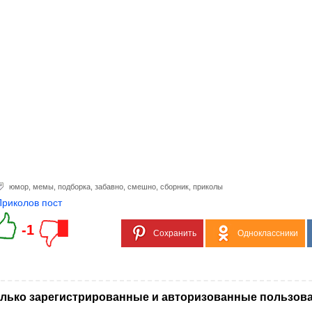
юмор
,
мемы
,
подборка
,
забавно
,
смешно
,
сборник
,
приколы
Приколов пост
-1
Сохранить
Одноклассники
лько зарегистрированные и авторизованные пользова