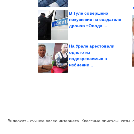
В Туле совершено
покушение на создателя
дронов «Овод»....
Петербурге и...
урагана в Москве,
Главное о последствиях
На Урале арестовали
одного из
подозреваемых в
от Кассандры Диас
Живописная вышивка
избиении...
Видеохит - лучшее видео интернета. Классные приколы, хиты,
компиляции, интересное видео и другие развлечения. Мнение
автора статьи. Автор статьи указан в источнике.