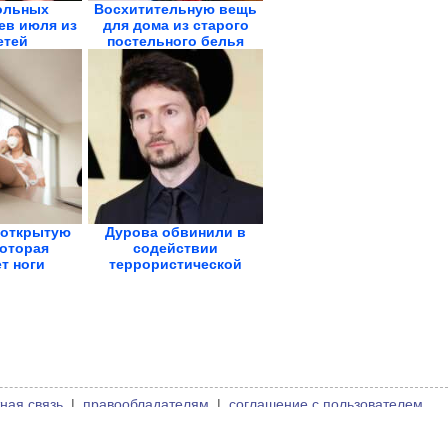
ольных
Восхитительную вещь
ев июля из
для дома из старого
етей
постельного белья
 открытую
Дурова обвинили в
которая
содействии
т ноги
террористической
деятельности
ная связь
|
правообладателям
|
соглашение с пользователем