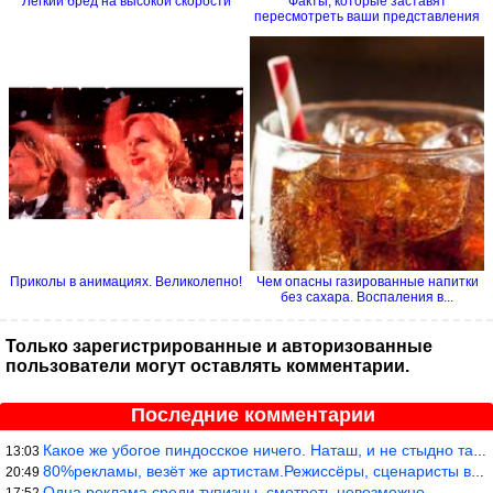
Лёгкий бред на высокой скорости
Факты, которые заставят
пересмотреть ваши представления
о...
Приколы в анимациях. Великолепно!
Чем опасны газированные напитки
без сахара. Воспаления в...
Только зарегистрированные и авторизованные
пользователи могут оставлять комментарии.
Последние комментарии
Какое же убогое пиндосское ничего. Наташ, и не стыдно такую фигн
13:03
80%рекламы, везёт же артистам.Режиссёры, сценаристы вы где или к
20:49
Одна реклама среди тупизны, смотреть невозможно.
17:52