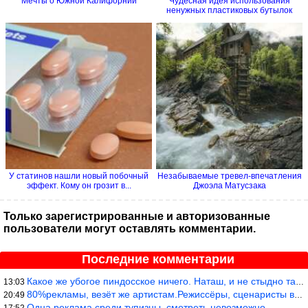
Мечты о Южной Калифорнии
Чудесная идея использования
ненужных пластиковых бутылок
У статинов нашли новый побочный
Незабываемые тревел-впечатления
эффект. Кому он грозит в...
Джоэла Матусзака
Только зарегистрированные и авторизованные
пользователи могут оставлять комментарии.
Последние комментарии
Какое же убогое пиндосское ничего. Наташ, и не стыдно такую фигн
13:03
80%рекламы, везёт же артистам.Режиссёры, сценаристы вы где или к
20:49
Одна реклама среди тупизны, смотреть невозможно.
17:52