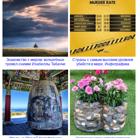
Знакомство с миром: волшебные
Страны с самым высоким уровнем
тревел-снимки Изабеллы Табаччи
убийств в мире. Инфографика