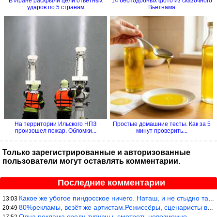
В Иране раскрыли цели ответных
14 бесподобных фото из сказочного
ударов по 5 странам
Вьетнама
На территории Ильского НПЗ
Простые домашние тесты. Как за 5
произошел пожар. Обломки...
минут проверить...
Только зарегистрированные и авторизованные
пользователи могут оставлять комментарии.
Последние комментарии
Какое же убогое пиндосское ничего. Наташ, и не стыдно такую фигн
13:03
80%рекламы, везёт же артистам.Режиссёры, сценаристы вы где или к
20:49
Одна реклама среди тупизны, смотреть невозможно.
17:52