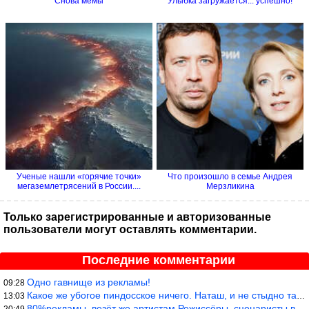
Снова мемы
Улыбка загружается... успешно!
Ученые нашли «горячие точки»
Что произошло в семье Андрея
мегаземлетрясений в России....
Мерзликина
Только зарегистрированные и авторизованные
пользователи могут оставлять комментарии.
Последние комментарии
Одно гавнище из рекламы!
09:28
Какое же убогое пиндосское ничего. Наташ, и не стыдно такую фигн
13:03
80%рекламы, везёт же артистам.Режиссёры, сценаристы вы где или к
20:49