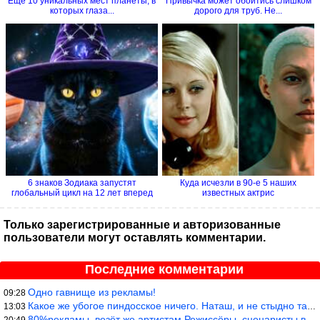
Ещё 10 уникальных мест планеты, в
Привычка может обойтись слишком
которых глаза...
дорого для труб. Не...
6 знаков Зодиака запустят
Куда исчезли в 90-е 5 наших
глобальный цикл на 12 лет вперед
известных актрис
Только зарегистрированные и авторизованные
пользователи могут оставлять комментарии.
Последние комментарии
Одно гавнище из рекламы!
09:28
Какое же убогое пиндосское ничего. Наташ, и не стыдно такую фигн
13:03
80%рекламы, везёт же артистам.Режиссёры, сценаристы вы где или к
20:49